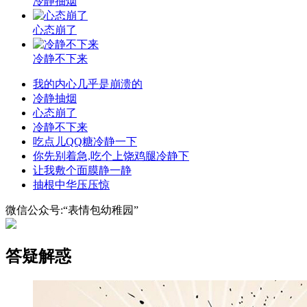
冷静抽烟
心态崩了
冷静不下来
我的内心几乎是崩溃的
冷静抽烟
心态崩了
冷静不下来
吃点儿QQ糖冷静一下
你先别着急,吃个上饶鸡腿冷静下
让我敷个面膜静一静
抽根中华压压惊
微信公众号:“表情包幼稚园”
答疑解惑