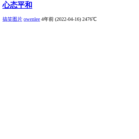
心态平和
搞笑图片
owenlee
4年前 (2022-04-16)
2476℃