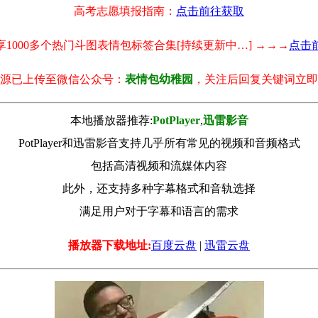
高考志愿填报指南：
点击前往获取
享1000多个热门斗图表情包标签合集[持续更新中…] →→→
点击
源已上传至微信公众号：
表情包幼稚园
，关注后回复关键词立即
本地播放器推荐:
РotРlayer
,
迅雷影音
PotPlayer和迅雷影音支持几乎所有常见的视频和音频格式
包括高清视频和流媒体内容
此外，还支持多种字幕格式和音轨选择
满足用户对于字幕和语言的需求
播放器下载地址:
百度云盘
|
迅雷云盘