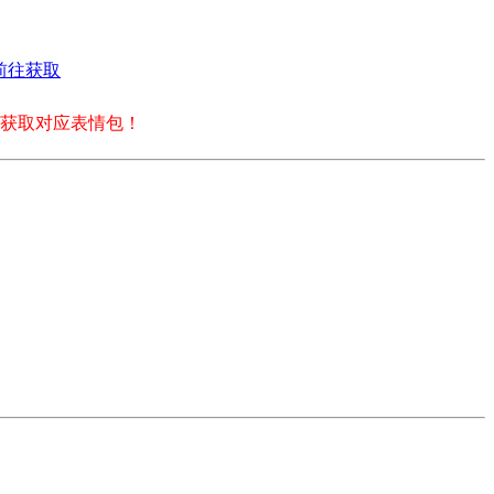
前往获取
获取对应表情包！