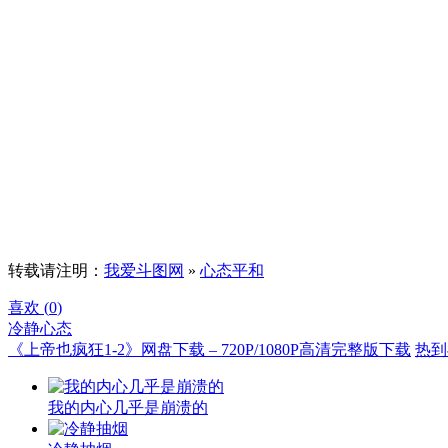
转载请注明：
我爱斗图网
»
心态平和
喜欢 (
0
)
冷静
心态
《上帝也疯狂1-2》网盘下载 – 720P/1080P高清完整版下载
热到
我的内心几乎是崩溃的