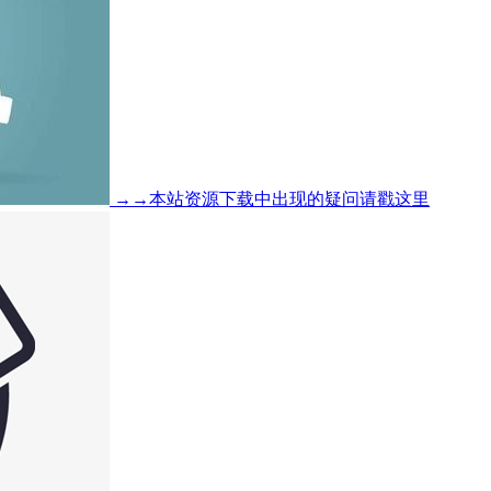
→→本站资源下载中出现的疑问请戳这里