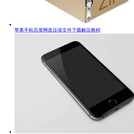
苹果手机百度网盘压缩文件下载解压教程