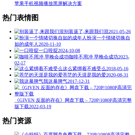
苹果手机视频播放黑屏解决方案
热门表情图
别装逼了,来跟我们混
2021-05-26
扮演一个情绪切换自
如的成年人
2020-11-10
一口咬腚
2024-10-08
咖啡不用冲 早晚会成功
2023-
02-17
这么紧绑着不难受么
2018-05-16
苍茫的天涯是我的爱
2020-08-31
我这暴脾气
2017-12-31
《GIVEN 反面的存在》网盘下载 – 720P/1080P高清完整
版下载
2022-03-19
热门资源