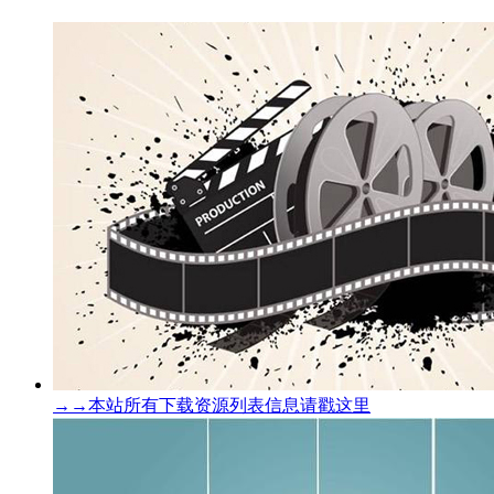
→→本站所有下载资源列表信息请戳这里