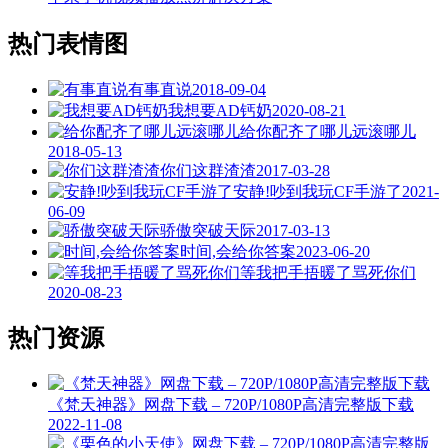
热门表情图
有事直说
2018-09-04
我想要AD钙奶
2020-08-21
给你配齐了哪儿远滚哪儿
2018-05-13
你们这群渣渣
2017-03-28
安静!吵到我玩CF手游了
2021-
06-09
骄傲突破天际
2017-03-13
时间,会给你答案
2023-06-20
等我把手捂暖了骂死你们
2020-08-23
热门资源
《梵天神器》网盘下载 – 720P/1080P高清完整版下载
2022-11-08