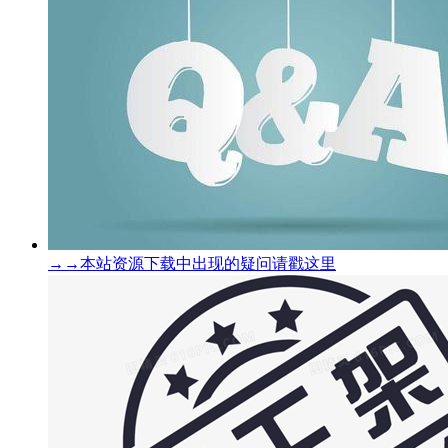
→→本站资源下载中出现的疑问请戳这里