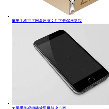
苹果手机百度网盘压缩文件下载解压教程
苹果手机视频播放黑屏解决方案