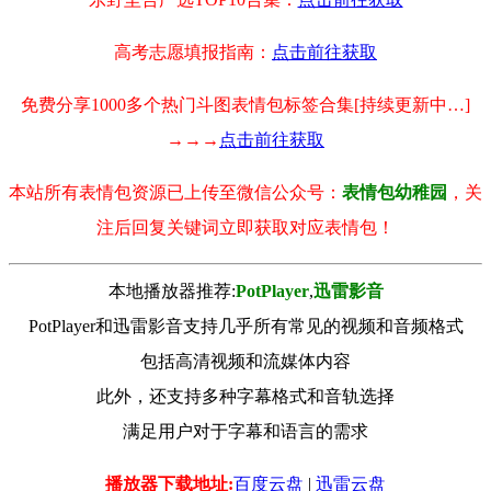
高考志愿填报指南：
点击前往获取
免费分享1000多个热门斗图表情包标签合集[持续更新中…]
→→→
点击前往获取
本站所有表情包资源已上传至微信公众号：
表情包幼稚园
，关
注后回复关键词立即获取对应表情包！
本地播放器推荐:
РotРlayer
,
迅雷影音
PotPlayer和迅雷影音支持几乎所有常见的视频和音频格式
包括高清视频和流媒体内容
此外，还支持多种字幕格式和音轨选择
满足用户对于字幕和语言的需求
播放器下载地址:
百度云盘
|
迅雷云盘