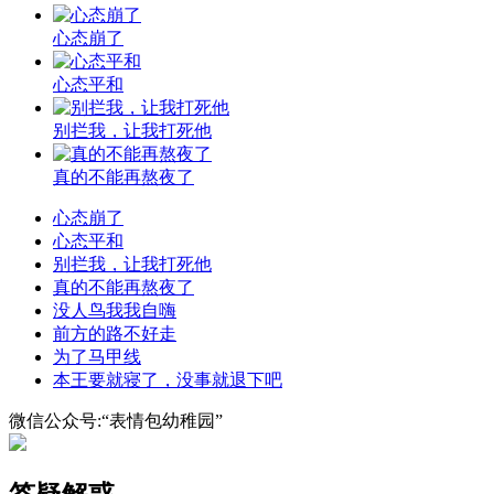
心态崩了
心态平和
别拦我，让我打死他
真的不能再熬夜了
心态崩了
心态平和
别拦我，让我打死他
真的不能再熬夜了
没人鸟我我自嗨
前方的路不好走
为了马甲线
本王要就寝了，没事就退下吧
微信公众号:“表情包幼稚园”