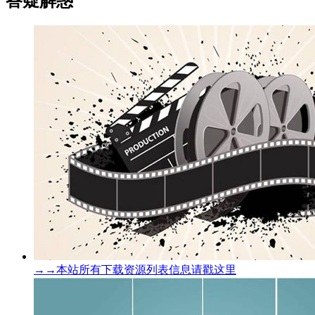
答疑解惑
→→本站所有下载资源列表信息请戳这里