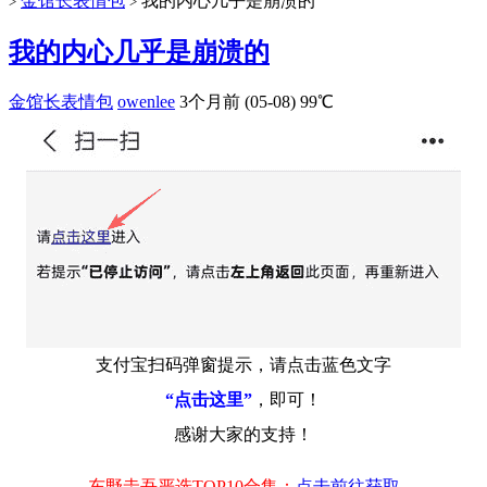
金馆长表情包
我的内心几乎是崩溃的
>
>
我的内心几乎是崩溃的
金馆长表情包
owenlee
3个月前 (05-08)
99℃
支付宝扫码弹窗提示，请点击蓝色文字
“点击这里”
，即可！
感谢大家的支持！
东野圭吾严选TOP10合集：
点击前往获取