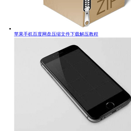
苹果手机百度网盘压缩文件下载解压教程