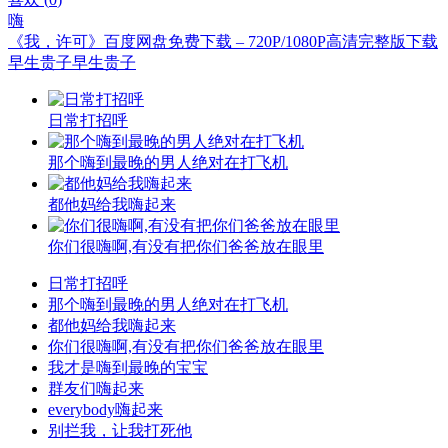
嗨
《我，许可》百度网盘免费下载 – 720P/1080P高清完整版下载
早生贵子早生贵子
日常打招呼
那个嗨到最晚的男人绝对在打飞机
都他妈给我嗨起来
你们很嗨啊,有没有把你们爸爸放在眼里
日常打招呼
那个嗨到最晚的男人绝对在打飞机
都他妈给我嗨起来
你们很嗨啊,有没有把你们爸爸放在眼里
我才是嗨到最晚的宝宝
群友们嗨起来
everybody嗨起来
别拦我，让我打死他