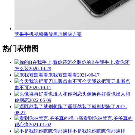
苹果手机视频播放黑屏解决方案
热门表情图
你的B在我手上,看你还
怎么装
2020-10-29
来我被窝看看
2021-06-17
今天我这把宝刀非溅点
血不可
2020-10-11
头像换再好看也没人和
你网恋
2022-05-09
逼既然装了就别想跑了
2017-
08-27
看到你被禁言,爷爷真的
很心痛
2021-01-02
不是我说你瞧瞧你那逼样