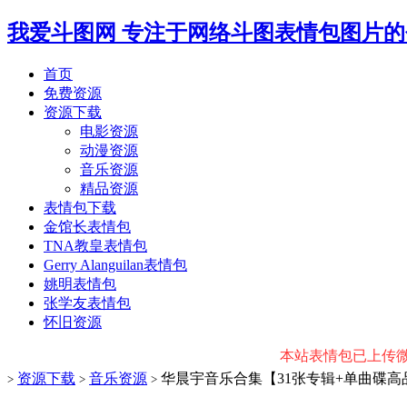
我爱斗图网
专注于网络斗图表情包图片的
首页
免费资源
资源下载
电影资源
动漫资源
音乐资源
精品资源
表情包下载
金馆长表情包
TNA教皇表情包
Gerry Alanguilan表情包
姚明表情包
张学友表情包
怀旧资源
本站表情包已上传微信公
资源下载
音乐资源
华晨宇音乐合集【31张专辑+单曲碟高
>
>
>