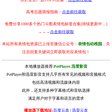
高考志愿填报指南：
点击前往获取
免费分享1000多个热门斗图表情包标签合集[持续更新中…]
→→→
点击前往获取
本站所有表情包资源已上传至微信公众号：
表情包幼稚园
，关
注后回复关键词立即获取对应表情包！
本地播放器推荐:
РotРlayer
,
迅雷影音
PotPlayer和迅雷影音支持几乎所有常见的视频和音频格式
包括高清视频和流媒体内容
此外，还支持多种字幕格式和音轨选择
满足用户对于字幕和语言的需求
播放器下载地址:
百度云盘
|
迅雷云盘