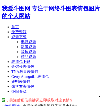
我爱斗图网
专注于网络斗图表情包图片
的个人网站
首页
免费资源
资源下载
电影资源
动漫资源
音乐资源
精品资源
表情包下载
金馆长表情包
TNA教皇表情包
Gerry Alanguilan表情包
姚明表情包
张学友表情包
怀旧资源
园
，关注后私信关键词立即获取对应表情包！ ※ 友情提示：右上