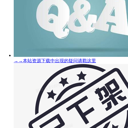
→→本站资源下载中出现的疑问请戳这里