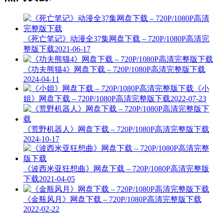
《死亡笔记》动漫全37集网盘下载 – 720P/1080P高清完
整版下载
2021-06-17
《功夫熊猫4》网盘下载 – 720P/1080P高清完整版下载
2024-04-11
《小
姐》网盘下载 – 720P/1080P高清完整版下载
2022-07-23
《荒野机器人》网盘下载 – 720P/1080P高清完整版下载
2024-10-17
《波西米亚狂想曲》网盘下载 – 720P/1080P高清完整版
下载
2021-04-05
《金瓶风月》网盘下载 – 720P/1080P高清完整版下载
2022-02-22