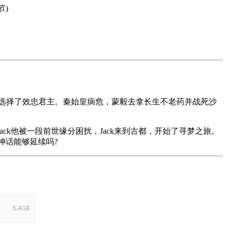
节)
是选择了效忠君主。秦始皇病危，蒙毅去拿长生不老药并战死沙
Jack他被一段前世缘分困扰，Jack来到古都，开始了寻梦之旅。
神话能够延续吗?