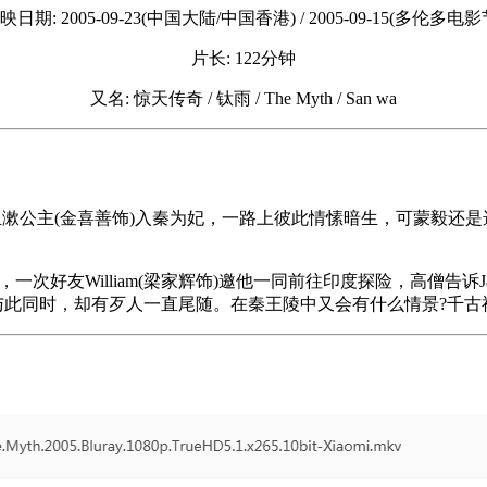
映日期: 2005-09-23(中国大陆/中国香港) / 2005-09-15(多伦多电影
片长: 122分钟
又名: 惊天传奇 / 钛雨 / The Myth / San wa
玉漱公主(金喜善饰)入秦为妃，一路上彼此情愫暗生，可蒙毅还
，一次好友William(梁家辉饰)邀他一同前往印度探险，高僧告诉
但与此同时，却有歹人一直尾随。在秦王陵中又会有什么情景?千古