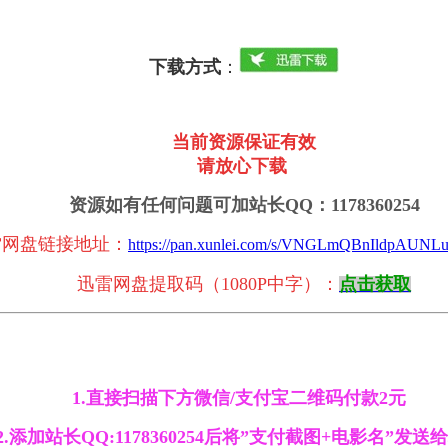
下载方式
：
当前资源保证有效
请放心下载
资源如有任何问题可加站长QQ：1178360254
雷网盘链接地址
：
https://pan.xunlei.com/s/VNGLmQBnIldpAUNL
迅雷网盘提取码
（1080P中字
）
：
点击获取
1.直接扫描下方微信/支付宝二维码付款2元
2.添加站长QQ:1178360254后将”支付截图+电影名”发送