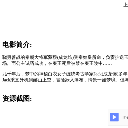
上
电影简介:
骁勇善战的秦朝大将军蒙毅(成龙饰)受秦始皇所命，负责护送
场。而公主试药成功，在秦王死后被禁在秦王陵中……
几千年后，梦中的神秘白衣女子缠绕考古学家Jack(成龙饰)多年
Jack乘直升机到郦山上空，冒险跃入瀑布，情景一如梦境。
资源截图: