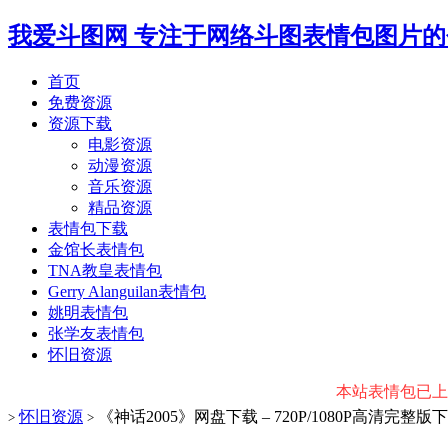
我爱斗图网
专注于网络斗图表情包图片的
首页
免费资源
资源下载
电影资源
动漫资源
音乐资源
精品资源
表情包下载
金馆长表情包
TNA教皇表情包
Gerry Alanguilan表情包
姚明表情包
张学友表情包
怀旧资源
本站表情包已上传微
怀旧资源
《神话2005》网盘下载 – 720P/1080P高清完整版
>
>