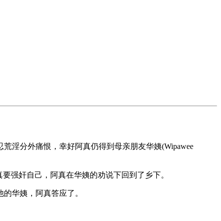
残忍荒淫分外痛恨，幸好阿真仍得到母亲朋友华姨(Wipawee
真要强奸自己，阿真在华姨的劝说下回到了乡下。
他的华姨，阿真答应了。