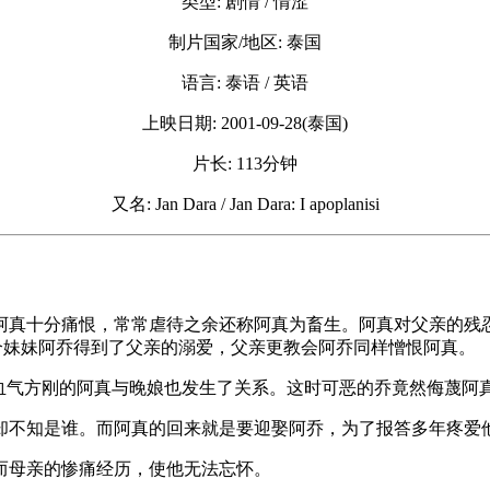
类型: 剧情 / 情涩
制片国家/地区: 泰国
语言: 泰语 / 英语
上映日期: 2001-09-28(泰国)
片长: 113分钟
又名: Jan Dara / Jan Dara: I apoplanisi
，因此父亲对阿真十分痛恨，常常虐待之余还称阿真为畜生。阿真对父亲的
儿，这个妹妹阿乔得到了父亲的溺爱，父亲更教会阿乔同样憎恨阿真。
，血气方刚的阿真与晚娘也发生了关系。这时可恶的乔竟然侮蔑阿
却不知是谁。而阿真的回来就是要迎娶阿乔，为了报答多年疼爱
而母亲的惨痛经历，使他无法忘怀。