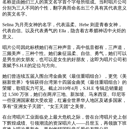
名称是由她们三人的英文名字首个字母所组成。当时唱片公司
分别为三人不同的个性，翻字典而命名出三个具有其代表意义
的英文名字。
Selina 为月亮女神的名字，代表温柔。Hebe 则是青春女神，
代表自信。以及代表勇气的 Ella，隐含着古希腊神话中火炬的
意义。
唱片公司因此标榜她们有三种声音，高中低音都有，三声道，
三频美声，三种个性。她们象征温柔、自信、勇气，她们可以
是男生的女朋友，也可以是女生的好朋友，这即为唱片公司初
衷赋予S.H.E的定位与方向。
她们曾连续五届入围台湾金曲奖《最佳重唱组合》，更凭《美
丽新世界》专辑获得台湾第十四届金曲奖《最佳重唱组合》的
荣耀，歌唱实力可见。截止2010年4月，S.H.E 专辑总销量超
过 1,500 万张，她们在两岸三地、新加坡、马来西亚、印尼等
一些亚洲国家都大受欢迎，红遍全世界华人地区及诸多国家，
享有“亚洲女子天团”、“女王天团”之美誉。
在台湾唱片工业面临史上最大危机之际，曾在台湾唱片史上创
下辉煌成绩、引领潮流的资深唱片人――吕世玉，再领旗下班