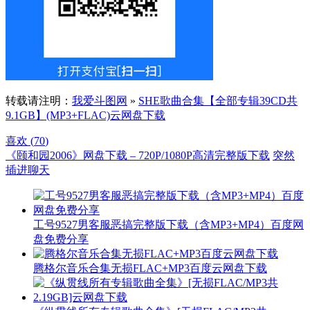
转载请注明：
我爱斗图网
»
SHE歌曲合集【全部专辑39CD共
9.1GB】(MP3+FLAC)云网盘下载
喜欢 (
70
)
《颐和园2006》网盘下载 – 720P/1080P高清完整版下载
突然
插进聊天
工号9527男客服恶搞完整版下载（含MP3+MP4）百度网
盘免费分享
腾格尔音乐合集无损FLAC+MP3百度云网盘下载