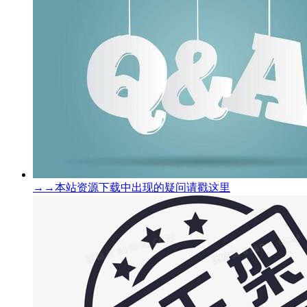
→→本站资源下载中出现的疑问请戳这里