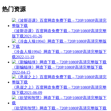
热门资源
《​波斯语课》百度网盘免费下载 – 720P/1080P高清完整
版下载
2021-01-26
《冷血人狼1994》网盘下载 – 720P/1080P高清完整版下
载
2022-11-19
《新蝙蝠侠》网盘下载 – 720P/1080P高清完整版下载
2022-04-15
《悬崖之上》百度网盘免费下载 – 720P/1080P高清完整
版下载
2021-06-09
《欲望和智慧》网盘下载 – 720P/1080P高清完整版下载