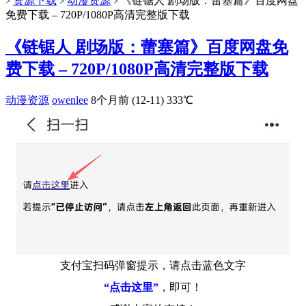
资源下载
动漫资源
《链锯人 剧场版：蕾塞篇》百度网盘
>
>
>
免费下载 – 720P/1080P高清完整版下载
《链锯人 剧场版：蕾塞篇》百度网盘免
费下载 – 720P/1080P高清完整版下载
动漫资源
owenlee
8个月前 (12-11)
333℃
支付宝扫码弹窗提示，请点击蓝色文字
“点击这里”
，即可！