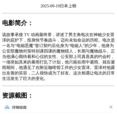
2025-09-19日本上映
电影简介：
该故事承接 TV 动画最终章，讲述了男主角电次在神秘少女雷
泽的庇护下，投身快节奏战斗，迈向未知命运的历程。电次是
一名与“电锯恶魔”签订契约后化身为“电锯人”的少年，他身为
公安部魔物对策特别课四课的魔物猎人，长期与魔物战斗。正
当他满心期待着和心仪的女性、公安部上司真喜真的约会时，
一场突如其来的暴雨打乱了计划，他只能在雨中避雨。就在避
雨期间，他遇见了在附近咖啡馆工作的少女雷泽。雷泽对他露
出友善的笑容，二人很快成为了好友。这次相遇让电次的日常
生活发生了巨大的变化。
资源截图：