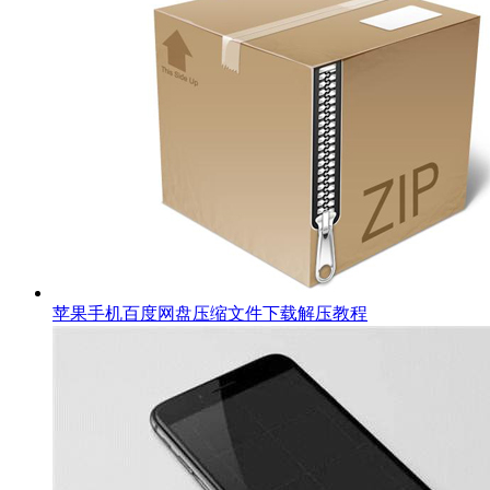
苹果手机百度网盘压缩文件下载解压教程