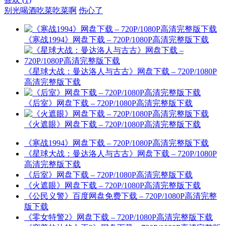
别光喝酒吃菜吃菜啊
伤心了
《寒战1994》网盘下载 – 720P/1080P高清完整版下载
《星球大战：曼达洛人与古古》网盘下载 – 720P/1080P
高清完整版下载
《后室》网盘下载 – 720P/1080P高清完整版下载
《火遮眼》网盘下载 – 720P/1080P高清完整版下载
《寒战1994》网盘下载 – 720P/1080P高清完整版下载
《星球大战：曼达洛人与古古》网盘下载 – 720P/1080P
高清完整版下载
《后室》网盘下载 – 720P/1080P高清完整版下载
《火遮眼》网盘下载 – 720P/1080P高清完整版下载
《公民义警》百度网盘免费下载 – 720P/1080P高清完整
版下载
《零女特警2》网盘下载 – 720P/1080P高清完整版下载