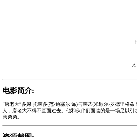
上
又名
电影简介:
“唐老大”多姆·托莱多(范·迪塞尔 饰)与莱蒂(米歇尔·罗
人，唐老大不得不直面过去。他和伙伴们面临的是一场足以引起
亲弟弟。