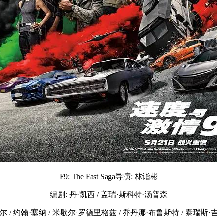
F9: The Fast Saga导演: 林诣彬
编剧: 丹·凯西 / 盖瑞·斯科特·汤普森
尔 / 约翰·塞纳 / 米歇尔·罗德里格兹 / 乔丹娜·布鲁斯特 / 泰瑞斯·