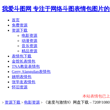
我爱斗图网
专注于网络斗图表情包图片的
首页
免费资源
资源下载
电影资源
动漫资源
音乐资源
精品资源
表情包下载
金馆长表情包
TNA教皇表情包
Gerry Alanguilan表情包
姚明表情包
张学友表情包
怀旧资源
本站表情包已上传微
资源下载
电影资源
《​速度与激情9》网盘下载 – 720P/1
>
>
>