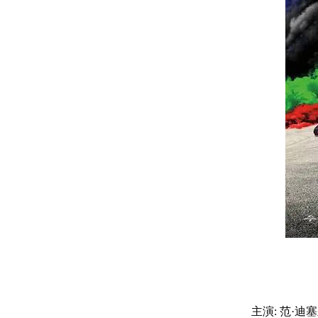
主演: 范·迪塞