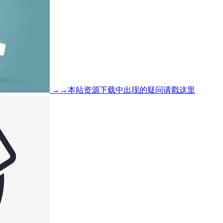
→→本站资源下载中出现的疑问请戳这里