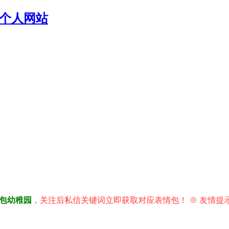
个人网站
稚园
，关注后私信关键词立即获取对应表情包！ ※ 友情提示：