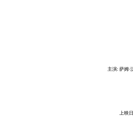
主演: 萨姆·
上映日期: