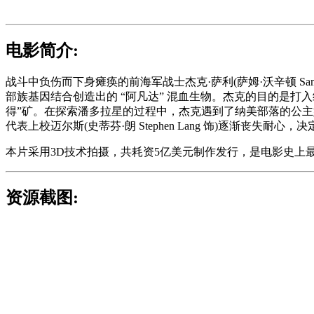
电影简介:
战斗中负伤而下身瘫痪的前海军战士杰克·萨利(萨姆·沃辛顿 Sam Wo
部族基因结合创造出的 “阿凡达” 混血生物。杰克的目的是打
得”矿。在探索潘多拉星的过程中，杰克遇到了纳美部落的公主娜蒂瑞
代表上校迈尔斯(史蒂芬·朗 Stephen Lang 饰)逐渐丧失耐
本片采用3D技术拍摄，共耗资5亿美元制作发行，是电影史上
资源截图: