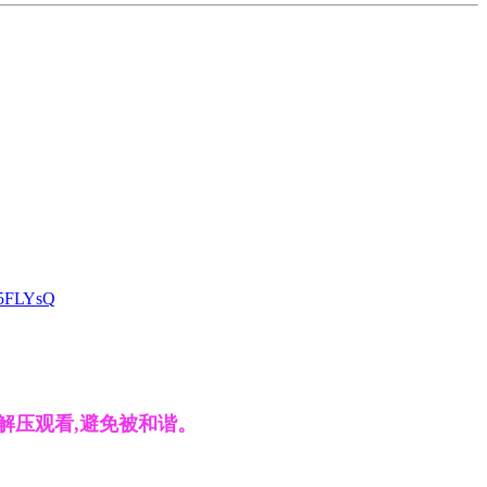
o5FLYsQ
解压观看,避免被和谐。