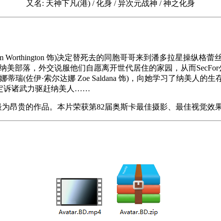
又名: 天神下凡(港) / 化身 / 异次元战神 / 神之化身
rthington 饰)决定替死去的同胞哥哥来到潘多拉星操纵格蕾丝博士(西
入纳美部落，外交说服他们自愿离开世代居住的家园，从而SecF
(佐伊·索尔达娜 Zoe Saldana 饰)，向她学习了纳美人的
心，决定诉诸武力驱赶纳美人……
最为昂贵的作品。本片荣获第82届奥斯卡最佳摄影、最佳视觉效