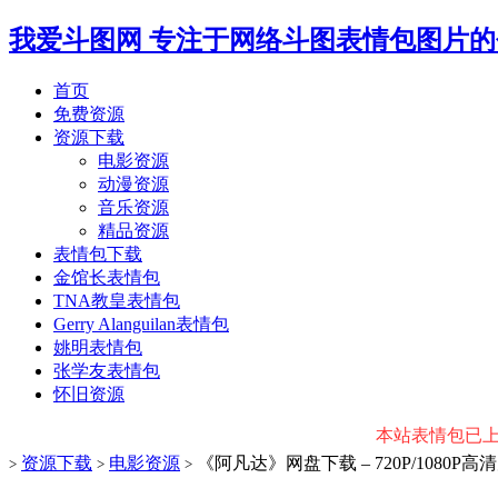
我爱斗图网
专注于网络斗图表情包图片的
首页
免费资源
资源下载
电影资源
动漫资源
音乐资源
精品资源
表情包下载
金馆长表情包
TNA教皇表情包
Gerry Alanguilan表情包
姚明表情包
张学友表情包
怀旧资源
本站表情包已上传微
资源下载
电影资源
《阿凡达》网盘下载 – 720P/1080P
>
>
>