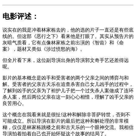
电影评述：
说实在的我是冲着林家栋去的，他的选的片子一直还是有些底
线的。但这部《恶行之下》看来他是打眼了。其实从预告片的
灰暗气质看，它有点像林家栋之前出演的《智齿》和《命
案》，题材又类似《涉过愤怒的海》。
但全片看下来，这位副导演出身的导演郭文奇手艺还差得远
呢。
影片的基本概念是凶手和受害者的两个父亲之间的博弈与和
解。受害者的父亲古天乐在追查杀害自己女儿凶手的过程中，
了解到凶手的父亲为了袒护儿子把一个过失杀人案做成了连环
杀人案，然后两位父亲在这一刻心心相惜，理解了凶手父亲的
良苦用心。
这个概念在我看来就是很扯!这种和解除非菩萨转世，否则不
可能成立。所以导演在影片的最后把这种和解处理的非常模
糊，仅仅是林家栋跳楼之前和古天乐的一个眼神交流。我相信
导演拍着拍着自己也开始怀疑这个故事的结局了。