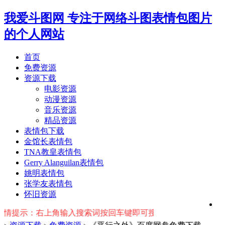
我爱斗图网
专注于网络斗图表情包图片
的个人网站
首页
免费资源
资源下载
电影资源
动漫资源
音乐资源
精品资源
表情包下载
金馆长表情包
TNA教皇表情包
Gerry Alanguilan表情包
姚明表情包
张学友表情包
怀旧资源
提示：右上角输入搜索词按回车键即可搜索相关资源~~