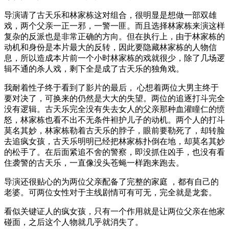
导演请了古天乐和林家栋这对组合，很明显是想做一部双雄
戏，两个父亲一正一邪，一警一匪。而且选择林家栋来演这样
复杂的反派也是非常正确的方向。但在执行上，由于林家栋的
动机和身份是本片最大的反转，因此要隐藏林家栋的人物信
息，所以造成本片前一个小时林家栋的戏就很少，除了几场逻
辑不通的杀人戏，剩下全是成了古天乐的独角戏。
我耐着性子终于看到了影片的最后， 心想着两位大男主终于
要对决了，可换来的仍然是大大的失望。两位的追逐打斗完全
没有逻辑。古天乐完全没有失去女人的父亲那种血灌瞳仁的愤
怒，林家栋也看不出不无条件袒护儿子的动机。两个人的打斗
莫名其妙，林家栋勒着古天乐的脖子，眼前要勒死了，却转脸
去追疯女孩，古天乐明明已经把林家栋扑倒在地，却莫名其妙
的松手了。在后面紧追不舍的警察，即没抓住凶手，也没有看
住袭警的古天乐，一直像没头苍蝇一样跑来跑去。
导演还很贴心的为两位父亲配备了完整的家庭 ，都有自己的
老婆。可两位女性对于主线剧情可有可无，完全就是龙套。
看似关键证人的疯女孩，只有一个作用就是让两位父亲在他家
碰面，之后这个人物就几乎就消失了。