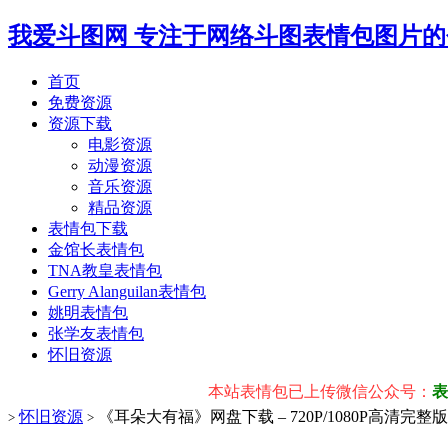
我爱斗图网
专注于网络斗图表情包图片的
首页
免费资源
资源下载
电影资源
动漫资源
音乐资源
精品资源
表情包下载
金馆长表情包
TNA教皇表情包
Gerry Alanguilan表情包
姚明表情包
张学友表情包
怀旧资源
本站表情包已上传微信公众号：
表情包
怀旧资源
《耳朵大有福》网盘下载 – 720P/1080P高清完整
>
>