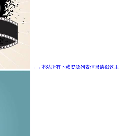
→→本站所有下载资源列表信息请戳这里