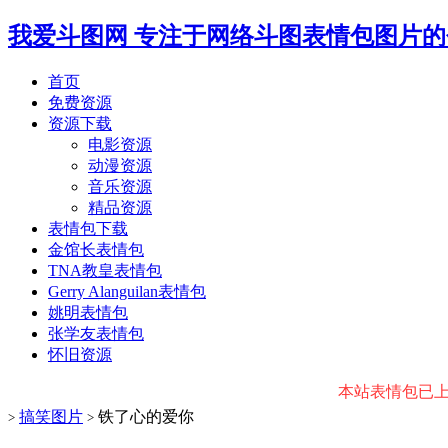
我爱斗图网
专注于网络斗图表情包图片的
首页
免费资源
资源下载
电影资源
动漫资源
音乐资源
精品资源
表情包下载
金馆长表情包
TNA教皇表情包
Gerry Alanguilan表情包
姚明表情包
张学友表情包
怀旧资源
本站表情包已上传微
搞笑图片
铁了心的爱你
>
>