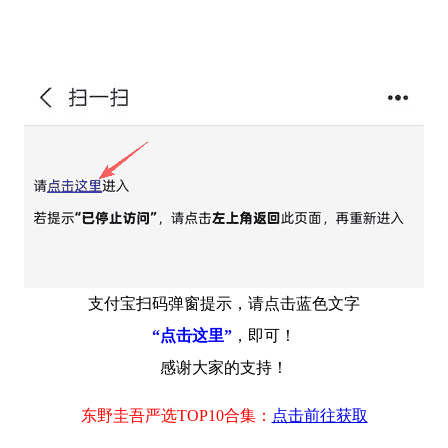
支付宝扫码弹窗提示，请点击蓝色文字
“点击这里”
，即可！
感谢大家的支持！
东野圭吾严选TOP10合集：
点击前往获取