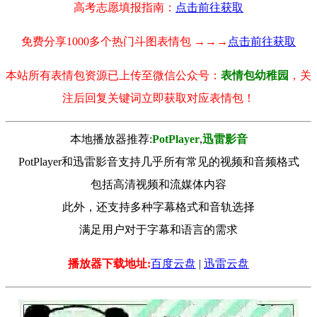
高考志愿填报指南：
点击前往获取
免费分享1000多个热门斗图表情包 →→→
点击前往获取
本站所有表情包资源已上传至微信公众号：
表情包幼稚园
，关
注后回复关键词立即获取对应表情包！
本地播放器推荐:
РotРlayer
,
迅雷影音
PotPlayer和迅雷影音支持几乎所有常见的视频和音频格式
包括高清视频和流媒体内容
此外，还支持多种字幕格式和音轨选择
满足用户对于字幕和语言的需求
播放器下载地址:
百度云盘
|
迅雷云盘