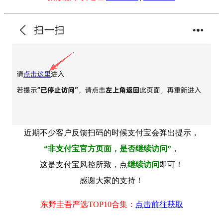
近期不少客户反馈扫码的时候支付宝会弹出提示，
“非支付宝官方页面，是否继续访问”
，
这是支付宝风控所致，点
继续访问
即可！
感谢大家的支持！
东野圭吾严选TOP10合集：
点击前往获取