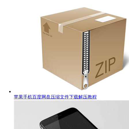
苹果手机百度网盘压缩文件下载解压教程