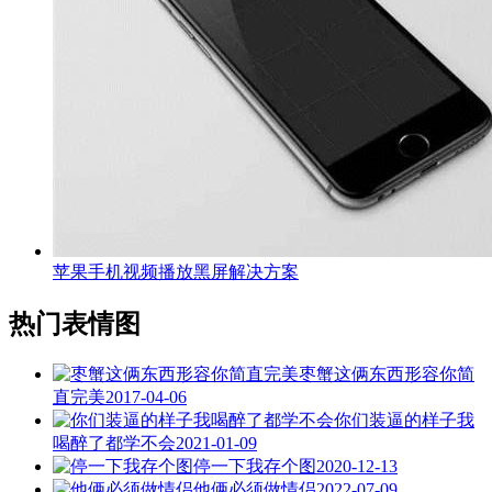
苹果手机视频播放黑屏解决方案
热门表情图
枣蟹这俩东西形容你简
直完美
2017-04-06
你们装逼的样子我
喝醉了都学不会
2021-01-09
停一下我存个图
2020-12-13
他俩必须做情侣
2022-07-09