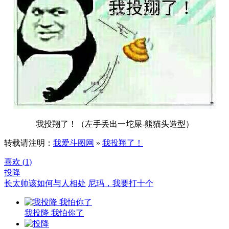
我投翔了！（左手丢出一坨屎-熊猫头造型）
转载请注明：
我爱斗图网
»
我投翔了！
喜欢 (
1
)
投降
长太帅该如何与人相处
尼玛，我要打十个
我投降 我怕你了