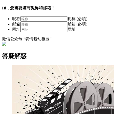
Hi，您需要填写昵称和邮箱！
昵称
昵称 (必填)
邮箱
邮箱 (必填)
网址
网址
微信公众号:“表情包幼稚园”
答疑解惑