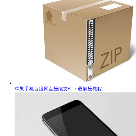
苹果手机百度网盘压缩文件下载解压教程