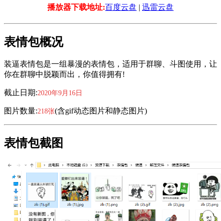
播放器下载地址:
百度云盘
|
迅雷云盘
表情包概况
装逼表情包是一组暴漫的表情包，适用于群聊、斗图使用，让
你在群聊中脱颖而出，你值得拥有!
截止日期:
2020年9月16日
图片数量:
(含gif动态图片和静态图片)
218张
表情包截图