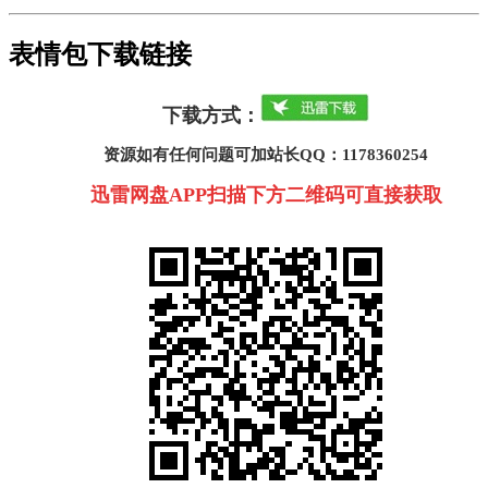
表情包下载链接
下载方式
：
资源如有任何问题可加站长QQ：1178360254
迅雷网盘APP扫描下方二维码可直接获取