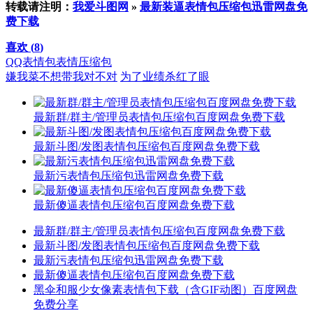
转载请注明：
我爱斗图网
»
最新装逼表情包压缩包迅雷网盘免
费下载
喜欢 (
8
)
QQ表情包
表情压缩包
嫌我菜不想带我对不对
为了业绩杀红了眼
最新群/群主/管理员表情包压缩包百度网盘免费下载
最新斗图/发图表情包压缩包百度网盘免费下载
最新污表情包压缩包迅雷网盘免费下载
最新傻逼表情包压缩包百度网盘免费下载
最新群/群主/管理员表情包压缩包百度网盘免费下载
最新斗图/发图表情包压缩包百度网盘免费下载
最新污表情包压缩包迅雷网盘免费下载
最新傻逼表情包压缩包百度网盘免费下载
黑伞和服少女像素表情包下载（含GIF动图）百度网盘
免费分享