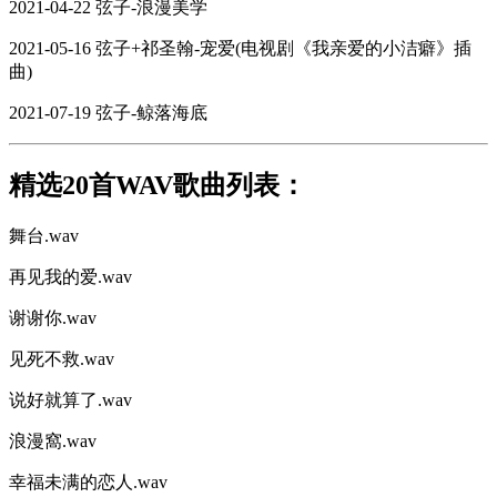
2021-04-22 弦子-浪漫美学
2021-05-16 弦子+祁圣翰-宠爱(电视剧《我亲爱的小洁癖》插
曲)
2021-07-19 弦子-鲸落海底
精选20首WAV歌曲列表：
舞台.wav
再见我的爱.wav
谢谢你.wav
见死不救.wav
说好就算了.wav
浪漫窩.wav
幸福未满的恋人.wav