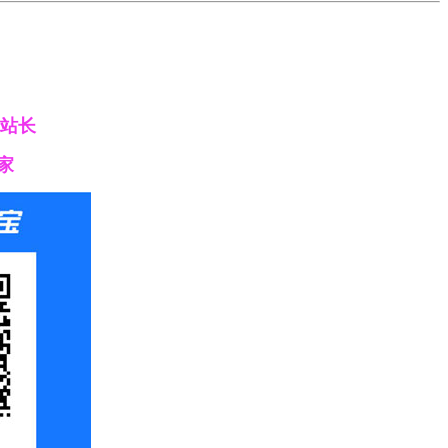
给站长
家