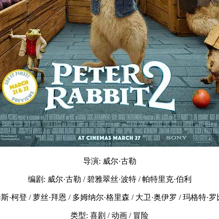
导演: 威尔·古勒
编剧: 威尔·古勒 / 碧雅翠丝·波特 / 帕特里克·伯利
斯·柯登 / 萝丝·拜恩 / 多姆纳尔·格里森 / 大卫·奥伊罗 / 玛格特·罗
类型: 喜剧 / 动画 / 冒险