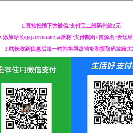
1.直接扫描下方微信/支付宝二维码付款2元
2.添加站长QQ:1178360254后将”支付截图+资源名”发送
3.站长收到信息后第一时间将网盘地址和提取码发给大