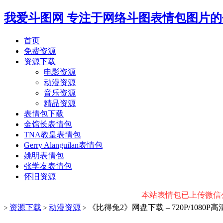
我爱斗图网
专注于网络斗图表情包图片的
首页
免费资源
资源下载
电影资源
动漫资源
音乐资源
精品资源
表情包下载
金馆长表情包
TNA教皇表情包
Gerry Alanguilan表情包
姚明表情包
张学友表情包
怀旧资源
本站表情包已上传微信公众
资源下载
动漫资源
《比得兔2》网盘下载 – 720P/1080
>
>
>