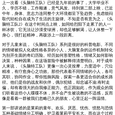
上一次看《头脑特工队》已经是九年前的事了，大学毕业不
久，学历不错，工作顺遂，意气风发。待到第二部上映，已近
中年，身体、意志力连同整个大环境都呈下坠趋势，焦虑烦闷
取代轻松自在成为了生活的主旋律。不知是否有意为之，《头
脑特工队2》在这个时间点上映，如同给烈阳下走累了的人一
杯冰饮，它无法让沙漠变绿洲，却也足够解渴，让人休整一下
身心，强打起精神，再跋涉上一段距离。
对于儿童来说，《头脑特工队》系列是很好的科普电影。不同
的情绪被拟人化成性格各异的小人，大脑复杂的运作机制转化
为别开生面的奇幻历险。经历如何形塑性格，情绪又如何影响
决策，种种因果，在这场冒险中被解释得清楚明白。对于成年
人来说，《头脑特工队》更像一次心灵按摩，力度适中，穴位
精准，有疗愈身心之功效。那些代表着不同情绪的小人，各司
其职，协同作业，帮你抵御风险，探索一条更适合你的成长路
径。他们是你的战友和伙伴，偶尔犯错，却忠诚不渝;有时走
偏，却有着强大的自我修正能力。也正因如此，作为观众的我
们听着这些小人喋喋不休，并不会产生被说教的不适感，反而
像是看着一群被我们忽略已久的朋友，心里泛起一阵温情。
第一部讲述的是莱莉的童年。欢乐、厌恶、忧伤、愤怒与恐惧
五种基础情绪分工明确，护卫着莱莉平安长大。而在这个过程