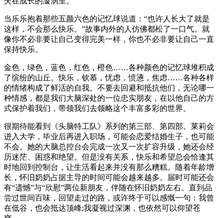
失在成长的漩涡里。
当乐乐抱着那些五颜六色的记忆球说道：“也许人长大了就是
这样，不会那么快乐。”故事内外的人仿佛都松了一口气。就
像你不必非要让自己变得完美一样，你也不必非要让自己一直
保持快乐。
金色，绿色，蓝色，红色，橙色……各种颜色的记忆球堆积成
了缤纷的山丘。快乐，钦慕，忧虑，愤懑，焦虑……各种各样
的情绪构成了鲜活的自我。不要去回避和抵抗他们，无论哪一
种情感，都是我们大脑深处的一位忠实朋友，在以他自己的方
式保护着我们，带领我们去领略这个丰富多彩的世界。
很期待能看到《头脑特工队》系列的第三部、第四部。莱莉会
进入大学，毕业后再进入职场，可能会恋爱结婚生子，也可能
不会。她的大脑总控台会完成一次又一次扩容升级，她还会经
历迷茫、困惑和绝望。但是没有关系，快乐和希望总会恰逢其
时地回到控制台，让生活看起来并没有那么糟糕。随着年龄增
长，怀旧奶奶占据主导的时间可能会越来越多。届时可能还会
有“遗憾”与“欣慰”两位新朋友，伴随在怀旧奶奶左右。直到品
尝过世间百味，回望走过的路，或许终于可以感慨一句：我曾
在低谷，也会抵达顶峰;我凝视过深渊，也依然可以仰望苍