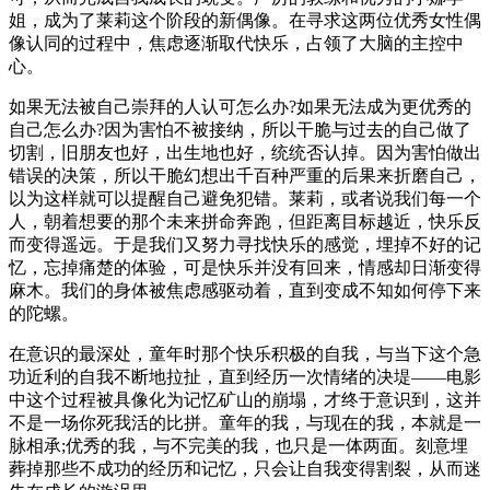
姐，成为了莱莉这个阶段的新偶像。在寻求这两位优秀女性偶
像认同的过程中，焦虑逐渐取代快乐，占领了大脑的主控中
心。
如果无法被自己崇拜的人认可怎么办?如果无法成为更优秀的
自己怎么办?因为害怕不被接纳，所以干脆与过去的自己做了
切割，旧朋友也好，出生地也好，统统否认掉。因为害怕做出
错误的决策，所以干脆幻想出千百种严重的后果来折磨自己，
以为这样就可以提醒自己避免犯错。莱莉，或者说我们每一个
人，朝着想要的那个未来拼命奔跑，但距离目标越近，快乐反
而变得遥远。于是我们又努力寻找快乐的感觉，埋掉不好的记
忆，忘掉痛楚的体验，可是快乐并没有回来，情感却日渐变得
麻木。我们的身体被焦虑感驱动着，直到变成不知如何停下来
的陀螺。
在意识的最深处，童年时那个快乐积极的自我，与当下这个急
功近利的自我不断地拉扯，直到经历一次情绪的决堤——电影
中这个过程被具像化为记忆矿山的崩塌，才终于意识到，这并
不是一场你死我活的比拼。童年的我，与现在的我，本就是一
脉相承;优秀的我，与不完美的我，也只是一体两面。刻意埋
葬掉那些不成功的经历和记忆，只会让自我变得割裂，从而迷