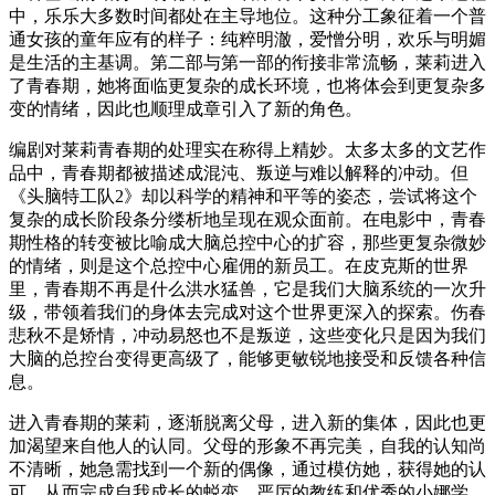
中，乐乐大多数时间都处在主导地位。这种分工象征着一个普
通女孩的童年应有的样子：纯粹明澈，爱憎分明，欢乐与明媚
是生活的主基调。第二部与第一部的衔接非常流畅，莱莉进入
了青春期，她将面临更复杂的成长环境，也将体会到更复杂多
变的情绪，因此也顺理成章引入了新的角色。
编剧对莱莉青春期的处理实在称得上精妙。太多太多的文艺作
品中，青春期都被描述成混沌、叛逆与难以解释的冲动。但
《头脑特工队2》却以科学的精神和平等的姿态，尝试将这个
复杂的成长阶段条分缕析地呈现在观众面前。在电影中，青春
期性格的转变被比喻成大脑总控中心的扩容，那些更复杂微妙
的情绪，则是这个总控中心雇佣的新员工。在皮克斯的世界
里，青春期不再是什么洪水猛兽，它是我们大脑系统的一次升
级，带领着我们的身体去完成对这个世界更深入的探索。伤春
悲秋不是矫情，冲动易怒也不是叛逆，这些变化只是因为我们
大脑的总控台变得更高级了，能够更敏锐地接受和反馈各种信
息。
进入青春期的莱莉，逐渐脱离父母，进入新的集体，因此也更
加渴望来自他人的认同。父母的形象不再完美，自我的认知尚
不清晰，她急需找到一个新的偶像，通过模仿她，获得她的认
可，从而完成自我成长的蜕变。严厉的教练和优秀的小娜学