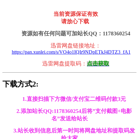
当前资源保证有效
请放心下载
资源如有任何问题可加站长QQ：1178360254
迅雷网盘链接地址
：
https://pan.xunlei.com/s/VO4o1IQIr9NDpETkJ4DTZ3_fA1
迅雷网盘提取码：
点击获取
下载方式2:
1.直接扫描下方微信/支付宝二维码付款3元
2.添加站长QQ:1178360254后将”支付截图+电影
名”发送给站长
3.站长收到信息后第一时间将网盘地址和提取码发
给大家