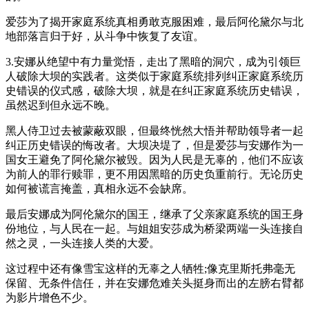
爱莎为了揭开家庭系统真相勇敢克服困难，最后阿伦黛尔与北
地部落言归于好，从斗争中恢复了友谊。
3.安娜从绝望中有力量觉悟，走出了黑暗的洞穴，成为引领巨
人破除大坝的实践者。这类似于家庭系统排列纠正家庭系统历
史错误的仪式感，破除大坝，就是在纠正家庭系统历史错误，
虽然迟到但永远不晚。
黑人侍卫过去被蒙蔽双眼，但最终恍然大悟并帮助领导者一起
纠正历史错误的悔改者。大坝决堤了，但是爱莎与安娜作为一
国女王避免了阿伦黛尔被毁。因为人民是无辜的，他们不应该
为前人的罪行赎罪，更不用因黑暗的历史负重前行。无论历史
如何被谎言掩盖，真相永远不会缺席。
最后安娜成为阿伦黛尔的国王，继承了父亲家庭系统的国王身
份地位，与人民在一起。与姐姐安莎成为桥梁两端一头连接自
然之灵，一头连接人类的大爱。
这过程中还有像雪宝这样的无辜之人牺牲;像克里斯托弗毫无
保留、无条件信任，并在安娜危难关头挺身而出的左膀右臂都
为影片增色不少。