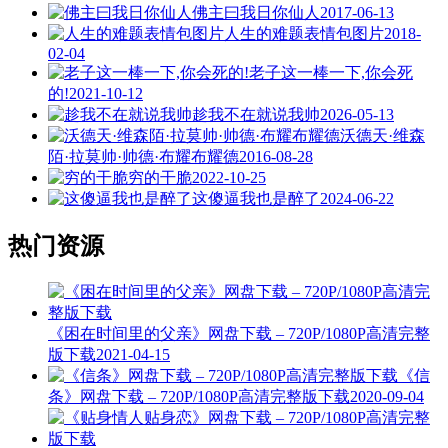
佛主曰我日你仙人
2017-06-13
人生的难题表情包图片
2018-
02-04
老子这一棒一下,你会死
的!
2021-10-12
趁我不在就说我帅
2026-05-13
沃德天·维森
陌·拉莫帅·帅德·布耀布耀德
2016-08-28
穷的干脆
2022-10-25
这傻逼我也是醉了
2024-06-22
热门资源
《困在时间里的父亲》网盘下载 – 720P/1080P高清完整
版下载
2021-04-15
《信
条》网盘下载 – 720P/1080P高清完整版下载
2020-09-04