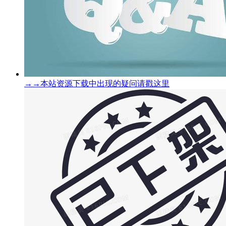
→→本站资源下载中出现的疑问请戳这里