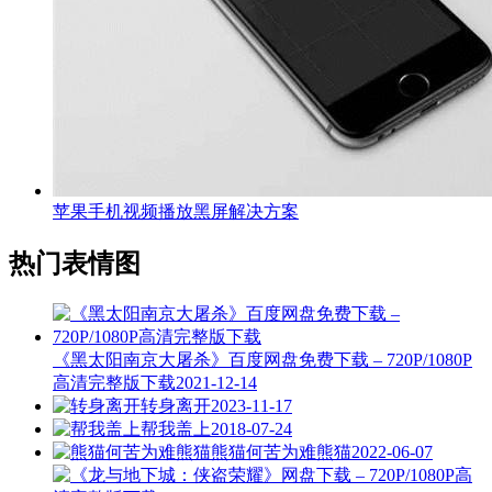
苹果手机视频播放黑屏解决方案
热门表情图
《黑太阳南京大屠杀》百度网盘免费下载 – 720P/1080P
高清完整版下载
2021-12-14
转身离开
2023-11-17
帮我盖上
2018-07-24
熊猫何苦为难熊猫
2022-06-07