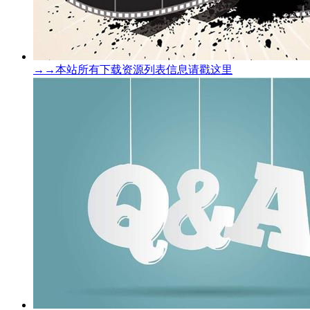
→→本站所有下载资源列表信息请戳这里