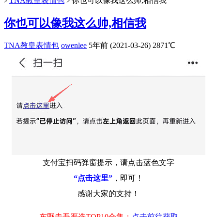
TNA教皇表情包
你也可以像我这么帅,相信我
>
>
你也可以像我这么帅,相信我
TNA教皇表情包
owenlee
5年前 (2021-03-26)
2871℃
支付宝扫码弹窗提示，请点击蓝色文字
“点击这里”
，即可！
感谢大家的支持！
东野圭吾严选TOP10合集：
点击前往获取