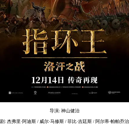
导演: 神山健治
剧: 杰弗里·阿迪斯 / 威尔·马修斯 / 菲比·吉廷斯 / 阿尔蒂·帕帕乔