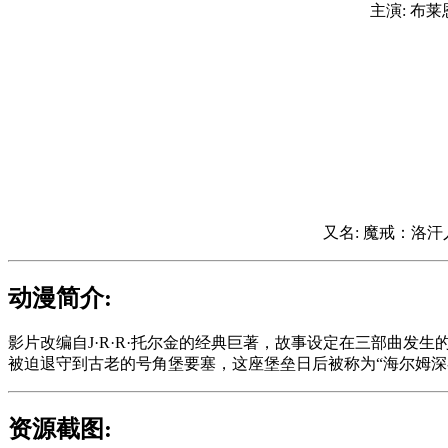
主演: 布莱恩
又名: 魔戒：洛汗
动漫简介:
影片改编自J·R·R·托尔金的经典巨著，故事设定在三部曲发
被迫退守到古老的号角堡要塞，这座堡垒日后被称为“海尔姆深
资源截图: