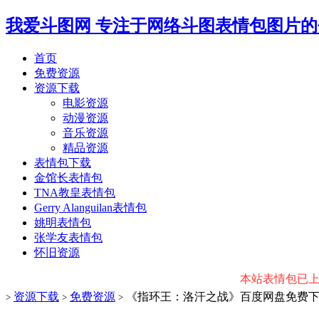
我爱斗图网
专注于网络斗图表情包图片的
首页
免费资源
资源下载
电影资源
动漫资源
音乐资源
精品资源
表情包下载
金馆长表情包
TNA教皇表情包
Gerry Alanguilan表情包
姚明表情包
张学友表情包
怀旧资源
本站表情包已上传微
资源下载
免费资源
《指环王：洛汗之战》百度网盘免费下载 –
>
>
>