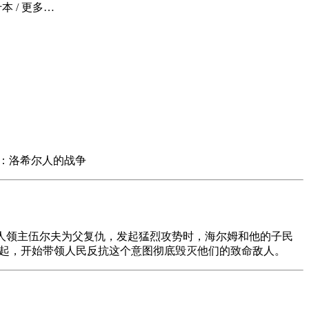
什本 / 更多…
环王：洛希尔人的战争
蛮地人领主伍尔夫为父复仇，发起猛烈攻势时，海尔姆和他的子民
力崛起，开始带领人民反抗这个意图彻底毁灭他们的致命敌人。