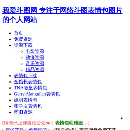
我爱斗图网
专注于网络斗图表情包图片
的个人网站
首页
免费资源
资源下载
电影资源
动漫资源
音乐资源
精品资源
表情包下载
金馆长表情包
TNA教皇表情包
Gerry Alanguilan表情包
姚明表情包
张学友表情包
怀旧资源
包已上传微信公众号：
表情包幼稚园
，关注后私信关键词立即获取