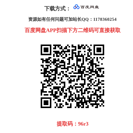
下载方式
：
资源如有任何问题可加站长QQ：1178360254
百度网盘APP扫描下方二维码可直接获取
提取码：96r3