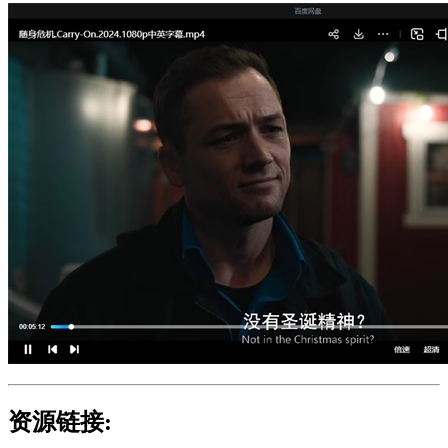
资源链接: