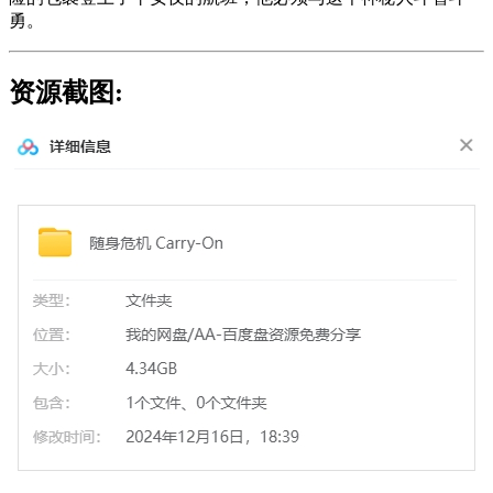
勇。
资源截图: