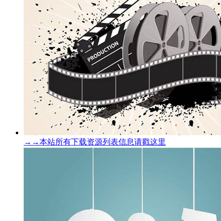
→→本站所有下载资源列表信息请戳这里