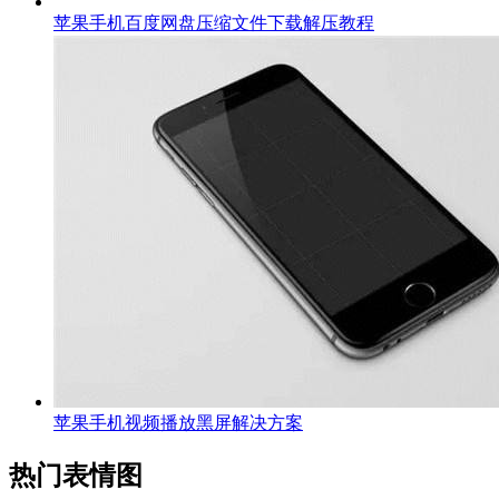
苹果手机百度网盘压缩文件下载解压教程
苹果手机视频播放黑屏解决方案
热门表情图