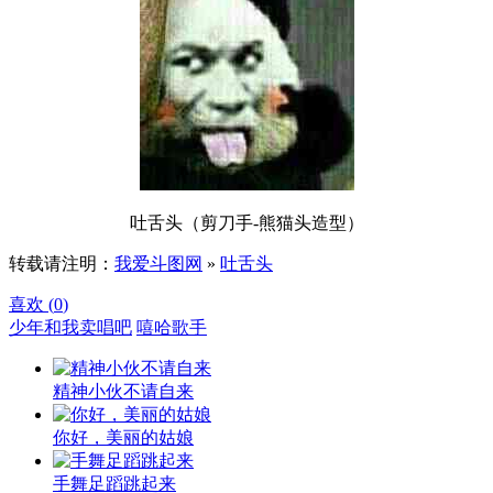
吐舌头（剪刀手-熊猫头造型）
转载请注明：
我爱斗图网
»
吐舌头
喜欢 (
0
)
少年和我卖唱吧
嘻哈歌手
精神小伙不请自来
你好，美丽的姑娘
手舞足蹈跳起来