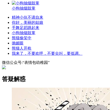
小狗抽烟鼓掌
精神小伙不请自来
你好，美丽的姑娘
手舞足蹈跳起来
小狗抽烟鼓掌
熊猫偷笑中
抛媚眼
熊猫人开枪
我来了，不要欢呼，不要尖叫，要低调。
微信公众号:“表情包幼稚园”
答疑解惑