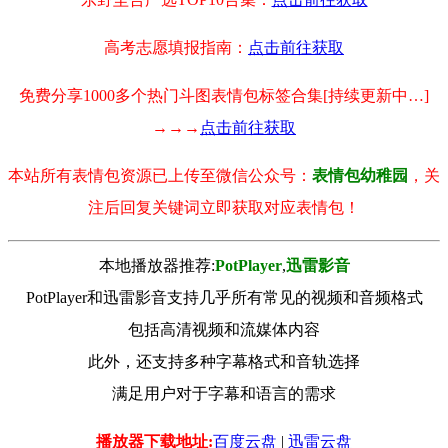
高考志愿填报指南：
点击前往获取
免费分享1000多个热门斗图表情包标签合集[持续更新中…]
→→→
点击前往获取
本站所有表情包资源已上传至微信公众号：
表情包幼稚园
，关
注后回复关键词立即获取对应表情包！
本地播放器推荐:
РotРlayer
,
迅雷影音
PotPlayer和迅雷影音支持几乎所有常见的视频和音频格式
包括高清视频和流媒体内容
此外，还支持多种字幕格式和音轨选择
满足用户对于字幕和语言的需求
播放器下载地址:
百度云盘
|
迅雷云盘