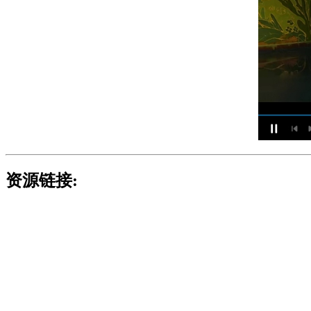
资源链接: