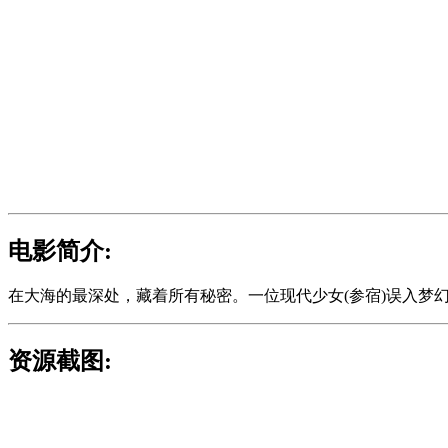
电影简介:
在大海的最深处，藏着所有秘密。一位现代少女(参宿)误入梦
资源截图: