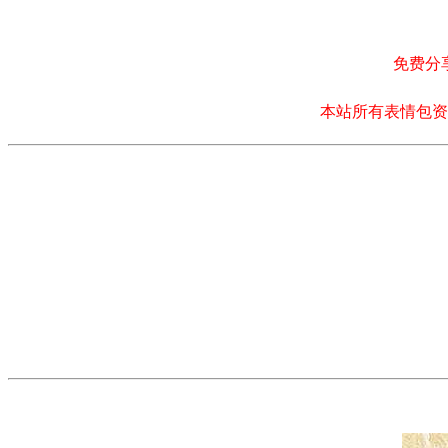
免费分
本站所有表情包资