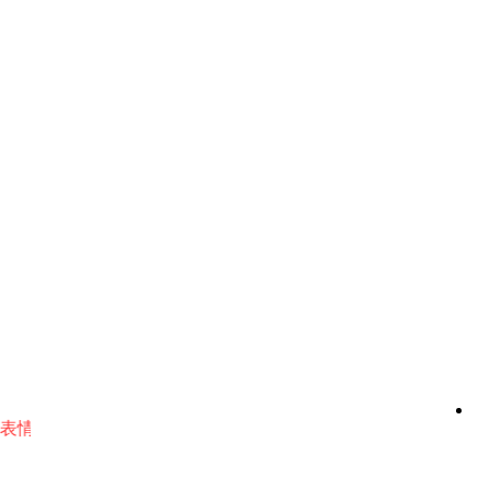
！ ※ 友情提示：右上角输入搜索词按回车键即可搜索相关资源~