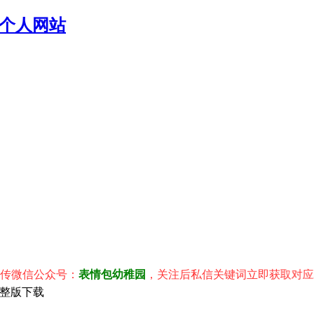
个人网站
信公众号：
表情包幼稚园
，关注后私信关键词立即获取对应表情包
清完整版下载