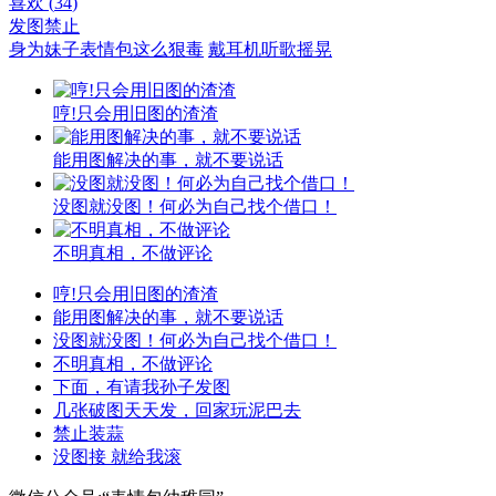
喜欢 (
34
)
发图
禁止
身为妹子表情包这么狠毒
戴耳机听歌摇晃
哼!只会用旧图的渣渣
能用图解决的事，就不要说话
没图就没图！何必为自己找个借口！
不明真相，不做评论
哼!只会用旧图的渣渣
能用图解决的事，就不要说话
没图就没图！何必为自己找个借口！
不明真相，不做评论
下面，有请我孙子发图
几张破图天天发，回家玩泥巴去
禁止装蒜
没图接 就给我滚