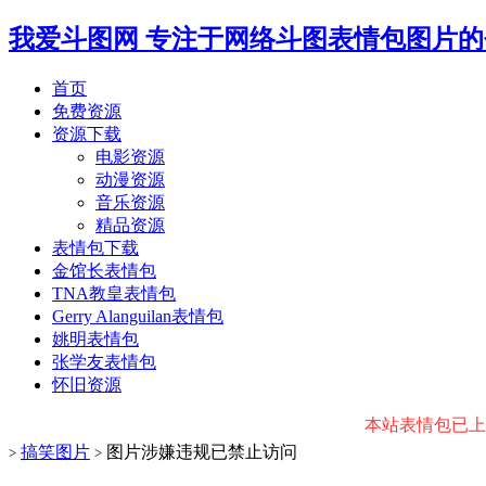
我爱斗图网
专注于网络斗图表情包图片的
首页
免费资源
资源下载
电影资源
动漫资源
音乐资源
精品资源
表情包下载
金馆长表情包
TNA教皇表情包
Gerry Alanguilan表情包
姚明表情包
张学友表情包
怀旧资源
本站表情包已上传微
搞笑图片
图片涉嫌违规已禁止访问
>
>