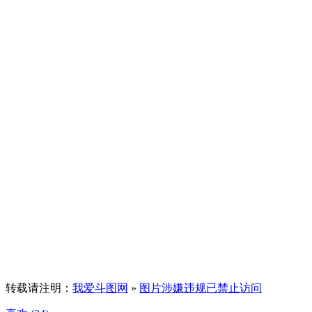
转载请注明：
我爱斗图网
»
图片涉嫌违规已禁止访问