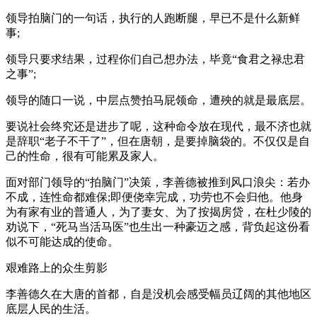
领导拍脑门的一句话，执行的人跑断腿，早已不是什么新鲜
事;
领导只要求结果，过程你们自己想办法，毕竟“食君之禄忠君
之事”;
领导的随口一说，中层点赞拍马屁领命，遭殃的就是最底层。
要说社会终究还是进步了呢，这种命令放在现代，最不济也就
是辞职“老子不干了”，但在唐朝，是要掉脑袋的。不仅仅是自
己的性命，很有可能累及家人。
面对部门领导的“拍脑门”决策，李善德被推到风口浪尖：若办
不成，连性命都难保;即便侥幸完成，功劳也不会归他。他身
为有家有业的普通人，为了妻女、为了按揭房贷，在杜少陵的
劝说下，“死马当活马医”也生出一种豪迈之感，背负起这份看
似不可能达成的使命。
艰难路上的众生剪影
李善德久在大唐的首都，自是没机会感受幅员辽阔的其他地区
底层人民的生活。