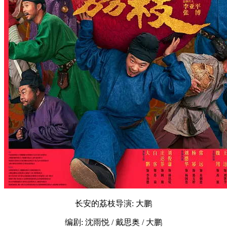
长安的荔枝导演: 大鹏
编剧: 沈雨悦 / 戴思奥 / 大鹏