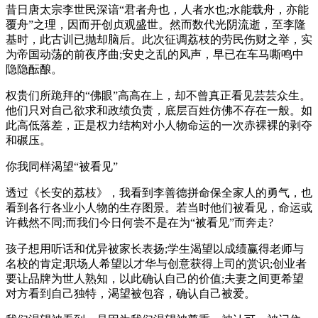
昔日唐太宗李世民深谙“君者舟也，人者水也;水能载舟，亦能
覆舟”之理，因而开创贞观盛世。然而数代光阴流逝，至李隆
基时，此古训已抛却脑后。此次征调荔枝的劳民伤财之举，实
为帝国动荡的前夜序曲;安史之乱的风声，早已在车马嘶鸣中
隐隐酝酿。
权贵们所跪拜的“佛眼”高高在上，却不曾真正看见芸芸众生。
他们只对自己欲求和政绩负责，底层百姓仿佛不存在一般。如
此高低落差，正是权力结构对小人物命运的一次赤裸裸的剥夺
和碾压。
你我同样渴望“被看见”
透过《长安的荔枝》，我看到李善德拼命保全家人的勇气，也
看到各行各业小人物的生存图景。若当时他们被看见，命运或
许截然不同;而我们今日何尝不是在为“被看见”而奔走?
孩子想用听话和优异被家长表扬;学生渴望以成绩赢得老师与
名校的肯定;职场人希望以才华与创意获得上司的赏识;创业者
要让品牌为世人熟知，以此确认自己的价值;夫妻之间更希望
对方看到自己独特，渴望被包容，确认自己被爱。