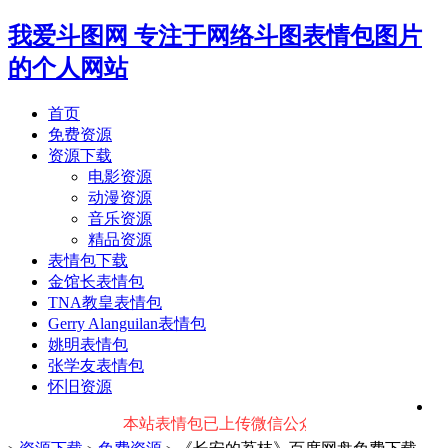
我爱斗图网
专注于网络斗图表情包图片
的个人网站
首页
免费资源
资源下载
电影资源
动漫资源
音乐资源
精品资源
表情包下载
金馆长表情包
TNA教皇表情包
Gerry Alanguilan表情包
姚明表情包
张学友表情包
怀旧资源
本站表情包已上传微信公众号：
表情包幼稚园
，关注