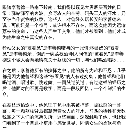
跟随李善德一路南下岭南，我们得以窥见大唐底层百姓的日
常：驿站驿卒的奔波、乡野农人的辛劳、码头工人的汗水，乃
至被当作货物的奴隶。这些人，对曾经久居长安的李善德来
说，可能只是一个符号，或许根本不存在。而这次他因为运输
荔枝的使命，与这些人产生了交集，他们才被看到，他们才成
为他生命之中真实的存在。
驿站父女的“被看见”是李善德赠与的一张饼;林邑奴的“被看
见”是李善德亲手倒的一碗荔枝酒;峒人阿僮的“被看见”是李善
德这个城人会向她请教关于荔枝的一切，与他们喝酒唱歌……
在之后，李善德所有的抉择之中，他的所有为难和不忍，几乎
都是因为他曾经和这些“被看见”的人有过交集，他曾经和他们
喝过酒、唱过歌、跳过舞、一同哭过笑过，有过这样的经历之
后，他面对的不再是数字，而是一段段回忆，一个个鲜活的生
命。
在荔枝运输途中，他见证了瓮中果实被摔落、被践踏的一幕
幕，每一颗荔枝背后都凝聚着农人的汗水、马匹的牺牲和无数
税赋之下人们的流离失所。这些画面，深深触动了他，也让我
们看到了一个普通小吏用心感受世界、同情众生的柔软与勇