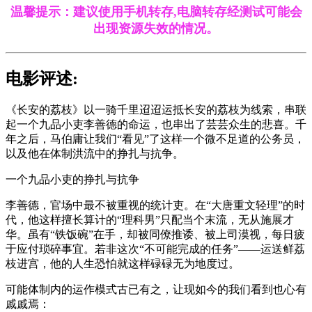
温馨提示：建议使用手机转存,电脑转存经测试可能会
出现资源失效的情况。
电影评述:
《长安的荔枝》以一骑千里迢迢运抵长安的荔枝为线索，串联
起一个九品小吏李善德的命运，也串出了芸芸众生的悲喜。千
年之后，马伯庸让我们“看见”了这样一个微不足道的公务员，
以及他在体制洪流中的挣扎与抗争。
一个九品小吏的挣扎与抗争
李善德，官场中最不被重视的统计吏。在“大唐重文轻理”的时
代，他这样擅长算计的“理科男”只配当个末流，无从施展才
华。虽有“铁饭碗”在手，却被同僚推诿、被上司漠视，每日疲
于应付琐碎事宜。若非这次“不可能完成的任务”——运送鲜荔
枝进宫，他的人生恐怕就这样碌碌无为地度过。
可能体制内的运作模式古已有之，让现如今的我们看到也心有
戚戚焉：