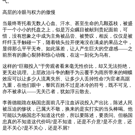
气。
高层的冷眼与权力的傲慢
当最终寄托着无数人心血、汗水、甚至生命的几颗荔枝，被盛
于一个小小的托盘之上，似是万众瞩目被献到贵妃面前，可
惜，没有想象之中成为主角被品尝、被赞叹，相反，仅仅是被
纤纤玉手触碰一下，随着镜头拉开便淹没在满桌的果品之中，
显得那么平平无奇。如此落差，让人产生巨大的空虚感——之
前所有的撕心裂肺和惊心动魄，在这一刻化为乌有。
这样的“巨额投入”于旁观者看来毫无性价比，却又无法拒绝，
更无处说理。上层政治斗争的翻手为云覆手为雨所带来的蝴蝶
效应可以让多少人流离失所、让多少人丢掉性命?为官者高踞
九重，在他们眼中，黎民百姓不过是冰冷的符号，既不可见，
亦不被承认——无关己者，犹如浮云散去。
李善德能跪在杨国忠面前几乎泣血诉说投入产出比，陈述人民
被压迫的惨状，已属大不敬，换来的是实打实的当头棒喝。他
可能以为杨国忠不知道这代价，所以要陈述，要质问。但杨国
忠真的不知道这代价吗?是不知道，还是不介意?是不介意，还
是不关心?是不关心，还是不屑?