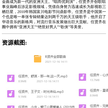
金曲成为新一代的亚洲天王。“唱而优则演”，任贤齐开创歌唱
事业巅峰后涉足影视领域，凭借自身努力迅速成长为影视歌三
栖巨星，2010年韩国富川电影节问鼎影帝。任贤齐是中国第一
个也是唯一单张专辑销量达到两千万的天王级歌手，他开启了
华语音乐的新格局，对流行音乐发展做出巨大贡献。任贤齐在
圈中拥有“亚洲天王”“绝世好男人”“歌侠”等美誉。
资源截图: