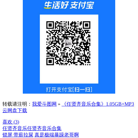
转载请注明：
我爱斗图网
»
《任贤齐音乐合集》1.05GB+MP3
云网盘下载
喜欢 (
3
)
任贤齐音乐
任贤齐音乐合集
锁屏 带薪拉屎
真是极端暴躁老哥啊