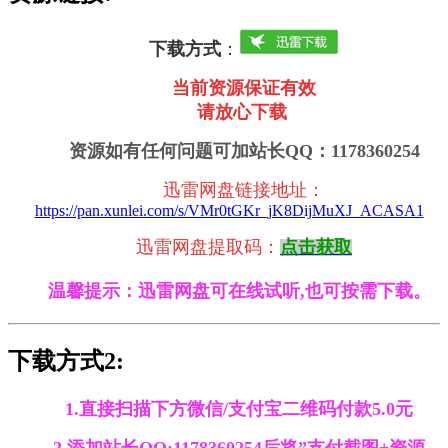
下载方式
：
当前资源保证有效
请放心下载
资源如有任何问题可加站长QQ：1178360254
迅雷网盘链接地址
：
https://pan.xunlei.com/s/VMr0tGKr_jK8DijMuXJ_ACASA1
迅雷
网盘提取码：
点击获取
温馨提示：迅雷网盘可在线试听,也可按需下载。
下载方式2:
1.直接扫描下方微信/支付宝二维码付款5.0元
2.添加站长QQ:1178360254后将”支付截图+资源