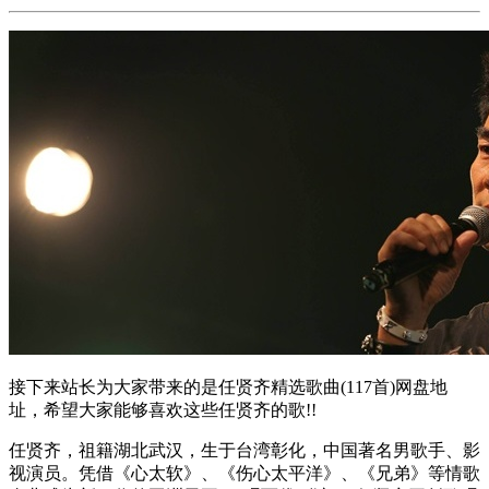
接下来站长为大家带来的是任贤齐精选歌曲(117首)网盘地
址，希望大家能够喜欢这些任贤齐的歌!!
任贤齐，祖籍湖北武汉，生于台湾彰化，中国著名男歌手、影
视演员。凭借《心太软》、《伤心太平洋》、《兄弟》等情歌