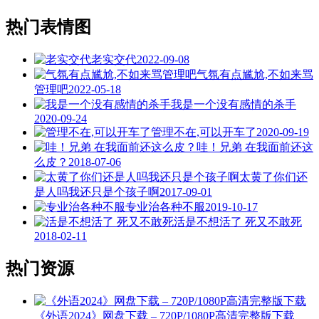
热门表情图
老实交代
2022-09-08
气氛有点尴尬,不如来骂
管理吧
2022-05-18
我是一个没有感情的杀手
2020-09-24
管理不在,可以开车了
2020-09-19
哇！兄弟 在我面前还这
么皮？
2018-07-06
太黄了你们还
是人吗我还只是个孩子啊
2017-09-01
专业治各种不服
2019-10-17
活是不想活了 死又不敢死
2018-02-11
热门资源
《外语2024》网盘下载 – 720P/1080P高清完整版下载