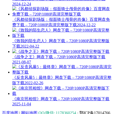
2024-12-24
《风都侦探剧场版：假面骑士颅骨的肖像》百度网盘免
费下载 – 720P/1080P高清完整版下载
2024-12-22
《致我的陌生恋人》网盘下载 – 720P/1080P高清完整版
下载
2022-04-22
《战争之王》网盘下载 – 720P/1080P高清完整版下载
2021-08-07
《反贪风暴5：最终章》网盘下载 – 720P/1080P高清完整
版下载
2022-02-26
《南京照相馆》网盘下载 – 720P/1080P高清完整版下载
2025-11-04
百度地图
|
网站地图
QQ/微信: 1178360254
· 鄂ICP备17014766