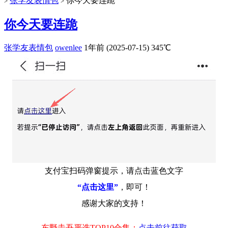
张学友表情包
你今天要连跪
>
>
你今天要连跪
张学友表情包
owenlee
1年前 (2025-07-15)
345℃
支付宝扫码弹窗提示，请点击蓝色文字
“点击这里”
，即可！
感谢大家的支持！
东野圭吾严选TOP10合集：
点击前往获取