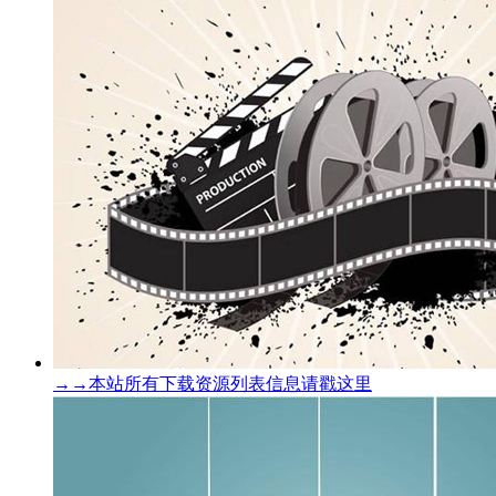
→→本站所有下载资源列表信息请戳这里