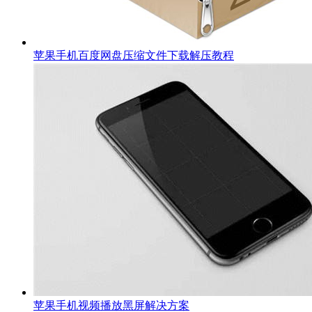
苹果手机百度网盘压缩文件下载解压教程
苹果手机视频播放黑屏解决方案