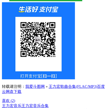
转载请注明：
我爱斗图网
»
王力宏歌曲合集(FLAC/MP3)百度
云网盘下载
喜欢 (
2
)
王力宏音乐
王力宏音乐合集