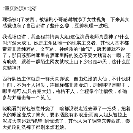
#重庆路演# 北碚
现场被Q了发言，被编剧小哥感谢增添了女性视角，下来其实
感觉也忘了自己都讲了些什么😂，豆瓣梳理一波吧。
我现场也讲，我全程共情秦大姐(这位演员老师真是神了!什么
叫浑然天成!)。她是主角团唯一的现实主义者。其他人基本都
带着非常纯粹的、文艺的、神经质的“仙气”，唐老师就不说
了，那日苏那种哪里有酒哪里醉的姿态不要太魏晋名士哦，还
有晓晓，跟着一群陌生网友就敢上山下乡出走45天，这什么朋
克精神?!
西行队伍主体就是一群天真赤诚、自由烂漫的大仙，不计钱财
时间，不为个人得失，连目标都非常虚幻，走到哪里是哪里，
哪里都可以;只有秦大姐，格格不入，全程像个吐槽役，准确
参与并痛击每一个笑点。
晓晓看到背包被意外烧了，啥都没说走近去添了一把柴，把着
火的帐篷变成了篝火，要多洒脱有多浪漫;而秦大姐从被拉上
泥坡大哭起就“绝望”到恍惚了，其他人为了调查东奔西跑，秦
大姐刷鞋洗裤子都别来烦老娘。