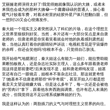
艾丽娅老师演得太好了!我觉得她就像我认识的大姨，或者未
来我也会成为的那种大姨😂一个庸庸碌碌的普通人，操心着
暖气计较着车费，对着冰柜里的硅胶外星尸体只想翻白眼，但
一想到520又会心绞痛发作。
秦大姐一个现实主义者突然误入了科幻的片场，在这个理想主
义世界里狼狈到好笑。当然，本片还有一大部分笑点是来自唐
老师的，但唐老师是你笑着笑着就会对他的执着感到肃然起
敬，当他认真盯着你的眼睛轻声诉说：电视机雪花是宇宙爆炸
的余晖，你还会笑他吗?你根本不会，只觉得自己肤浅。
我开始俗气地臆测过，秦大姐这么有能力一姐们，能拉赞助能
果断拍板救人，还是杂志社实际主理人，这么多年跟着唐老师
混这得是那前妻吧?后来发现不是，姐和唐老师纯友谊，姐甚
至还有自己一眼镜店，姐根本不靠杂志社活。那这就更奇怪
了!她基本不信唐老师那些“科学奇观”，甚至开始入行都是想
着卖天文望远镜赚大钱，但是这么多年了，每一次还是会被他
的“苦肉计”拿下，跟着他东奔西跑搞调查。也许有恋人未满的
成分，但我觉得这不足以维系或解释姐的行为。
我是这样认为的：两肋插刀的义气与对理想主义世界的向往。