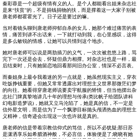
秦彩蓉是一个超级有情有义的人。是个人都能看出姐来杂志社
是来“扶贫”的，不是捐钱捐物的扶，而是撑着这一大家子别被
唐老师都霍霍光了。日子还是要过的嘛。
当对着镜头聊到唐老师抑郁自杀的女儿，她那个难过痛苦的表
情，痛苦到讲不出话来，一下就打动到我，在心里感叹，这得
是多么敏锐的情感，让她可以共情到这个地步。
她对唐老师可以说是两肋插刀的义气，一次次被忽悠上路，骂
完下一次还是会去，怀疑但鼎力相撑。对杂志社也是一样，最
后结束时，只有她留恋地回看那间旧办公室，情深不必言表。
而秦姐身上最令我着迷的另一点就是，她虽然现实主义，穿衣
吃饭挣钱重要，但她又常常透露出对理想主义世界那微茫幻梦
的向往。她看得穿唐老师说要卖宇航服的矫情，但当他摆出杂
志社门牌真挚地讲几十年的理想与传承(类比帆子给团队讲科
幻电影造梦说)，她就又立马沦陷了，她是真的信，不一定是
信外星文明，而是信为了一个飘渺目标抛头颅洒热血的理想主
义精神，信奇迹会出现这一次也许就是真的。
唐老师的信是带着宗教信仰式的笃信，所以不必犹疑;那日苏
是潇洒享乐如希腊酒神般，不必言信，体验便是了;晓晓有她