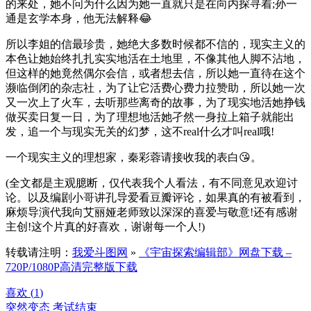
的来处，她不问为什么因为她一直就只是在向内探寻着;孙一
通是玄学本身，他无法解释😂
所以李姐的信最珍贵，她绝大多数时候都不信的，现实主义的
本色让她始终扎扎实实地活在土地里，不像其他人脚不沾地，
但这样的她竟然偶尔会信，或者想去信，所以她一直待在这个
濒临倒闭的杂志社，为了让它活费心费力拉赞助，所以她一次
又一次上了火车，去听那些离奇的故事，为了现实地活她挣钱
做买卖日复一日，为了理想地活她孑然一身拉上箱子就能出
发，追一个与现实无关的幻梦，这不real什么才叫real哦!
一个现实主义的理想家，秦彩蓉请接收我的表白😘。
(全文都是主观臆断，仅代表我个人看法，有不同意见欢迎讨
论。以及编剧小哥讲孔导爱看豆瓣评论，如果真的有被看到，
麻烦导演代我向艾丽娅老师致以深深的喜爱与敬意!还有感谢
主创!这个片真的好喜欢，谢谢每一个人!)
转载请注明：
我爱斗图网
»
《宇宙探索编辑部》网盘下载 –
720P/1080P高清完整版下载
喜欢 (
1
)
突然变态
考试结束