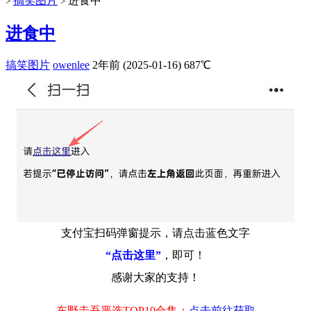
搞笑图片
进食中
>
>
进食中
搞笑图片
owenlee
2年前 (2025-01-16)
687℃
支付宝扫码弹窗提示，请点击蓝色文字
“点击这里”
，即可！
感谢大家的支持！
东野圭吾严选TOP10合集：
点击前往获取