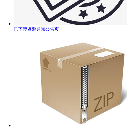
已下架资源通知公告页