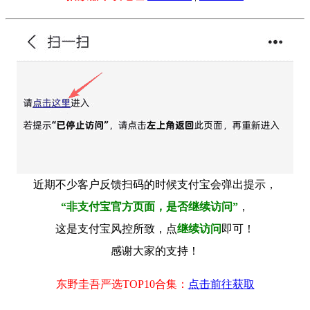
近期不少客户反馈扫码的时候支付宝会弹出提示，
“非支付宝官方页面，是否继续访问”
，
这是支付宝风控所致，点
继续访问
即可！
感谢大家的支持！
东野圭吾严选TOP10合集：
点击前往获取