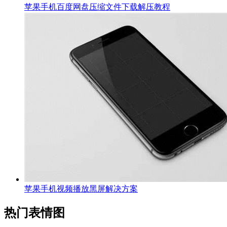
苹果手机百度网盘压缩文件下载解压教程
苹果手机视频播放黑屏解决方案
热门表情图