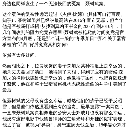
身边也同样发生了一个无法挽回的冤案：聂树斌案。
这个案件的复杂性远远超过《杰伊·比姆》(具体可自行百度、
知乎)，聂树斌虽然已经被最高法在2016年宣布无罪，但当年
他是否被屈打成招?从找到真凶王书金的2005年到2016年，十
几年间改判的阻力究竟在哪里?聂树斌被枪毙的时间究竟是官
方宣布的4月底，还是那个谜一般的“冬季某日”?那个关于器官
移植的“谣言”背后究竟真相如何?
依然有太多疑问。
然而相比之下，拉贾坎努的妻子森加尼某种程度上是幸运的，
她为丈夫赢回了清白，她得到了真相，得到了应有的赔偿;森
加尼的律师钱德鲁也是幸运的，他赢得了案件，他把真凶送进
了监狱，他在和整个黑暗警察机构系统性造假的斗争中笑到了
最后。
但聂树斌的父母没有这么幸运，诚然他们的孩子已经平反昭
雪，但是他们依然没看到应有的追责。最早披露“一案两凶”、
一直未聂树斌案真相奔走的公安人士郑成月也没有那么幸运，
他没有这部电影中钱德鲁律师的主角光环和开挂的庭审表现，
他丢了官，被视为“异类”，身患重病无钱医治，18年靠众筹才