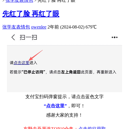
张学友表情包
先红了脸 再红了眼
>
>
先红了脸 再红了眼
张学友表情包
owenlee
2年前 (2024-08-02)
679℃
支付宝扫码弹窗提示，请点击蓝色文字
“点击这里”
，即可！
感谢大家的支持！
东野圭吾严选TOP10合集：
点击前往获取