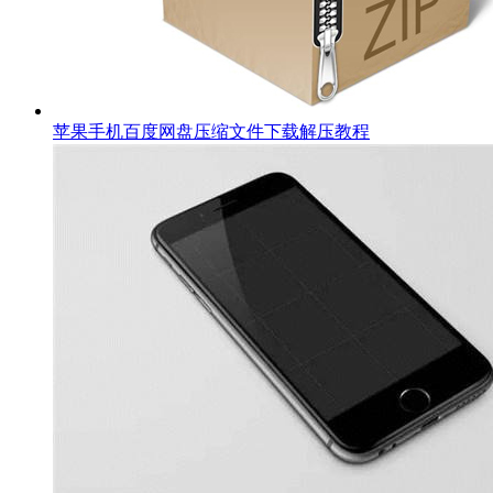
苹果手机百度网盘压缩文件下载解压教程