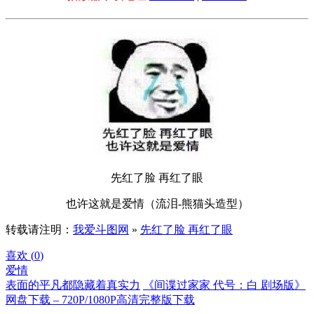
先红了脸 再红了眼
也许这就是爱情（流泪-熊猫头造型）
转载请注明：
我爱斗图网
»
先红了脸 再红了眼
喜欢 (
0
)
爱情
表面的平凡都隐藏着真实力
《间谍过家家 代号：白 剧场版》
网盘下载 – 720P/1080P高清完整版下载