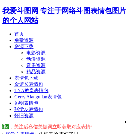
我爱斗图网
专注于网络斗图表情包图片
的个人网站
首页
免费资源
资源下载
电影资源
动漫资源
音乐资源
精品资源
表情包下载
金馆长表情包
TNA教皇表情包
Gerry Alanguilan表情包
姚明表情包
张学友表情包
怀旧资源
园
，关注后私信关键词立即获取对应表情包！ ※ 友情提示：右