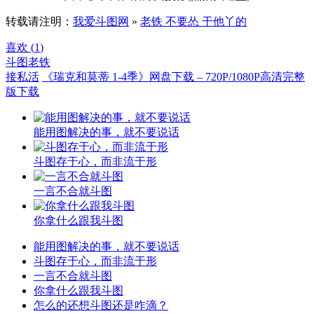
转载请注明：
我爱斗图网
»
老铁 不要怂 干他丫的
喜欢 (
1
)
斗图
老铁
接私活
《瑞克和莫蒂 1-4季》网盘下载 – 720P/1080P高清完整
版下载
能用图解决的事，就不要说话
斗图存于心，而非流于形
一言不合就斗图
你拿什么跟我斗图
能用图解决的事，就不要说话
斗图存于心，而非流于形
一言不合就斗图
你拿什么跟我斗图
怎么的还想斗图还是咋滴？