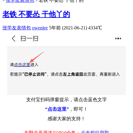
张学友表情包
老铁 不要怂 干他丫的
>
>
老铁 不要怂 干他丫的
张学友表情包
owenlee
5年前 (2021-06-21)
4334℃
支付宝扫码弹窗提示，请点击蓝色文字
“点击这里”
，即可！
感谢大家的支持！
东野圭吾严选TOP10合集：
点击前往获取