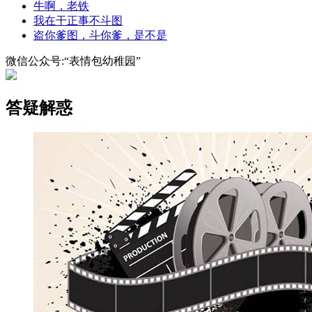
牛啊，老铁
我在干正事不斗图
盗你爹图，斗你爹，是不是
微信公众号:“表情包幼稚园”
答疑解惑