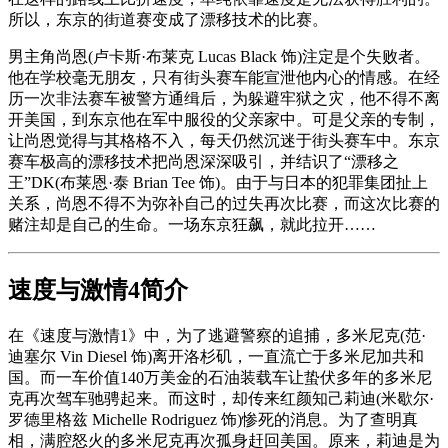
所以，东京的街道赛变成了漂移技术的比赛。
男主角尚恩(卢卡斯·布莱克 Lucas Black 饰)注定是个失败者。
他在学校毫无朋友，只有街头赛车能宣泄他内心的情感。在经
历一次非法赛车被警方通缉后，为躲避牢狱之灾，他不得不离
开美国，到东京他在军中服役的父亲家中。可是父亲的专制，
让尚恩觉得与其格格不入，每天仍然沉迷于街头赛车中。东京
赛车极高的漂移技术把尚恩深深吸引，并结识了“漂移之
王”DK(布莱恩·泰 Brian Tee 饰)。由于与日本的犯罪集团扯上
关系，尚恩不得不为弥补自己的过失再次比赛，而这次比赛的
赌注却是自己的生命。一场东京狂飙，就此拉开……
速度与激情4简介
在《速度与激情1》中，为了逃避警察的追捕，多米尼克(范·
迪塞尔 Vin Diesel 饰)离开洛杉矶，一直流亡于多米尼加共和
国。而一车价值140万美金的石油装载车让蛰伏多年的多米尼
克再次驾车驰骋起来。而这时，却传来红颜知己莉迪(米歇尔·
罗德里格兹 Michelle Rodriguez 饰)惨死的消息。为了查明真
相，满腔怒火的多米尼克再次孤身赶回美国。原来，莉迪是为