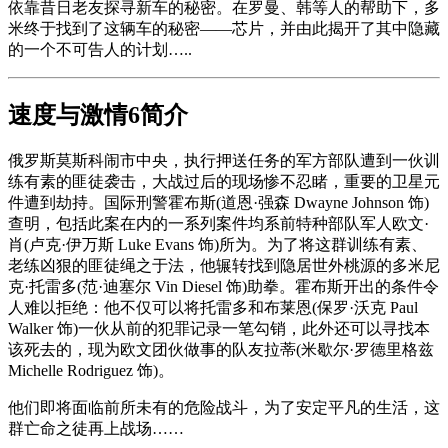
依靠昔日老友探寻新车的秘密。在罗曼、韩等人的帮助下，多
米终于找到了这辆车的秘密——芯片，并由此揭开了其中隐藏
的一个不可告人的计划…..
速度与激情6简介
俄罗斯莫斯科闹市中央，执行押送任务的军方部队遭到一伙训
练有素的匪徒袭击，大战过后的现场惨不忍睹，重要的卫星元
件遭到劫持。国际刑警霍布斯(道恩·强森 Dwayne Johnson 饰)
查明，包括此案在内的一系列案件均系前特种部队军人欧文·
肖(卢克·伊万斯 Luke Evans 饰)所为。为了将这群训练有素、
老练凶狠的匪徒绳之于法，他辗转找到隐居世外桃源的多米尼
克·托雷多(范·迪塞尔 Vin Diesel 饰)助拳。霍布斯开出的条件令
人难以拒绝：他不仅可以将托雷多和布莱恩(保罗·沃克 Paul
Walker 饰)一伙从前的犯罪记录一笔勾销，此外还可以寻找本
该死去的，现为欧文团伙做事的队友拉蒂(米歇尔·罗德里格兹
Michelle Rodriguez 饰)。
他们即将面临前所未有的危险战斗，为了安定平凡的生活，这
群亡命之徒再上战场……