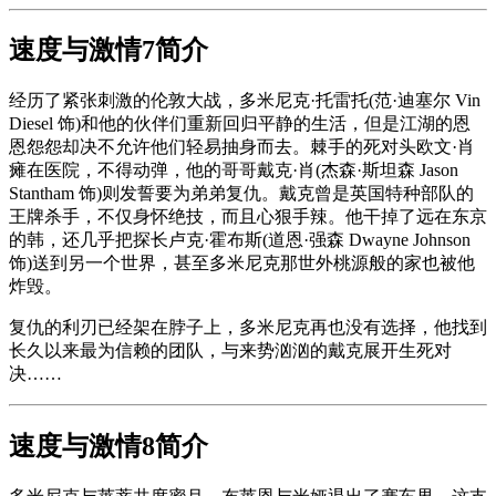
速度与激情7简介
经历了紧张刺激的伦敦大战，多米尼克·托雷托(范·迪塞尔 Vin
Diesel 饰)和他的伙伴们重新回归平静的生活，但是江湖的恩
恩怨怨却决不允许他们轻易抽身而去。棘手的死对头欧文·肖
瘫在医院，不得动弹，他的哥哥戴克·肖(杰森·斯坦森 Jason
Stantham 饰)则发誓要为弟弟复仇。戴克曾是英国特种部队的
王牌杀手，不仅身怀绝技，而且心狠手辣。他干掉了远在东京
的韩，还几乎把探长卢克·霍布斯(道恩·强森 Dwayne Johnson
饰)送到另一个世界，甚至多米尼克那世外桃源般的家也被他
炸毁。
复仇的利刃已经架在脖子上，多米尼克再也没有选择，他找到
长久以来最为信赖的团队，与来势汹汹的戴克展开生死对
决……
速度与激情8简介