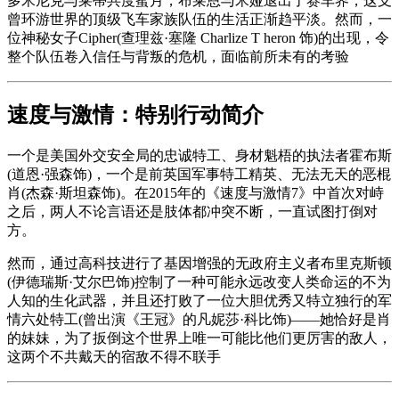
多米尼克与莱蒂共度蜜月，布莱恩与米娅退出了赛车界，这支
曾环游世界的顶级飞车家族队伍的生活正渐趋平淡。然而，一
位神秘女子Cipher(查理兹·塞隆 Charlize T heron 饰)的出现，令
整个队伍卷入信任与背叛的危机，面临前所未有的考验
速度与激情：特别行动简介
一个是美国外交安全局的忠诚特工、身材魁梧的执法者霍布斯
(道恩·强森饰)，一个是前英国军事特工精英、无法无天的恶棍
肖(杰森·斯坦森饰)。在2015年的《速度与激情7》中首次对峙
之后，两人不论言语还是肢体都冲突不断，一直试图打倒对
方。
然而，通过高科技进行了基因增强的无政府主义者布里克斯顿
(伊德瑞斯·艾尔巴饰)控制了一种可能永远改变人类命运的不为
人知的生化武器，并且还打败了一位大胆优秀又特立独行的军
情六处特工(曾出演《王冠》的凡妮莎·科比饰)——她恰好是肖
的妹妹，为了扳倒这个世界上唯一可能比他们更厉害的敌人，
这两个不共戴天的宿敌不得不联手