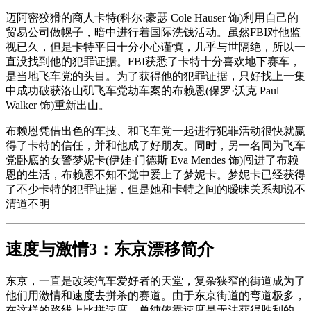
迈阿密狡猾的商人卡特(科尔·豪瑟 Cole Hauser 饰)利用自己的
贸易公司做幌子，暗中进行着国际洗钱活动。虽然FBI对他监
视已久，但是卡特平日十分小心谨慎，几乎与世隔绝，所以一
直没找到他的犯罪证据。FBI获悉了卡特十分喜欢地下赛车，
是当地飞车党的头目。为了获得他的犯罪证据，只好找上一集
中成功破获洛山矶飞车党劫车案的布赖恩(保罗·沃克 Paul
Walker 饰)重新出山。
布赖恩凭借出色的车技、和飞车党一起进行犯罪活动很快就赢
得了卡特的信任，并和他成了好朋友。同时，另一名同为飞车
党卧底的女警梦妮卡(伊娃·门德斯 Eva Mendes 饰)闯进了布赖
恩的生活，布赖恩不知不觉中爱上了梦妮卡。梦妮卡已经获得
了不少卡特的犯罪证据，但是她和卡特之间的暧昧关系却说不
清道不明
速度与激情3：东京漂移简介
东京，一直是改装汽车爱好者的天堂，复杂狭窄的街道成为了
他们用激情和速度去拼杀的赛道。由于东京街道的弯道极多，
在这样的路线上比拼速度，单纯依靠速度是无法获得胜利的。