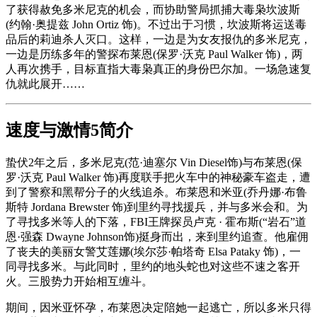
了获得赦免多米尼克的机会，而协助警局抓捕大毒枭坎波斯
(约翰·奥提兹 John Ortiz 饰)。不过出于习惯，坎波斯将运送毒
品后的莉迪杀人灭口。这样，一边是为女友报仇的多米尼克，
一边是历练多年的警探布莱恩(保罗·沃克 Paul Walker 饰)，两
人再次携手，目标直指大毒枭真正的身份巴尔加。一场急速复
仇就此展开……
速度与激情5简介
蛰伏2年之后，多米尼克(范·迪塞尔 Vin Diesel饰)与布莱恩(保
罗·沃克 Paul Walker 饰)再度联手把火车中的神秘豪车盗走，遭
到了警察和黑帮分子的火线追杀。布莱恩和米亚(乔丹娜·布鲁
斯特 Jordana Brewster 饰)到里约寻找援兵，并与多米会和。为
了寻找多米等人的下落，FBI王牌探员卢克 · 霍布斯(“岩石”道
恩·强森 Dwayne Johnson饰)挺身而出，来到里约追查。他雇佣
了丧夫的美丽女警艾莲娜(埃尔莎·帕塔奇 Elsa Pataky 饰)，一
同寻找多米。与此同时，里约的地头蛇也对这些不速之客开
火。三股势力开始相互缠斗。
期间，因米亚怀孕，布莱恩决定陪她一起逃亡，所以多米只得