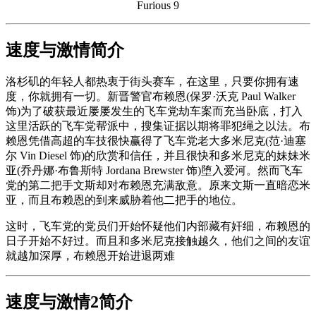
Furious 9
速度与激情简介
洛杉矶的年轻人都热衷于街头赛车，在这里，只要你拥有速
度，你就拥有一切。新晋警官布赖恩(保罗·沃克 Paul Walker
饰)为了破获最近屡屡发生的飞车党劫车案而充当卧底，打入
这里活跃的飞车党帮派中，搜集证据以期将罪犯绳之以法。布
赖恩凭借高超的车技很快赢得了飞车党老大多米尼克(范·迪塞
尔 Vin Diesel 饰)的欣赏和信任，并且很快和多米尼克的妹妹米
亚(乔丹娜·布鲁斯特 Jordana Brewster 饰)堕入爱河。然而飞车
党的第二把手文斯却对布赖恩充满敌意。原来文斯一直暗恋米
亚，而且布赖恩的到来威胁着他二把手的地位。
这时，飞车党的党员们开始怀疑他们内部藏有奸细，布赖恩的
日子开始不好过。而且和多米尼克接触越久，他们之间的友谊
就越加深厚，布赖恩开始进退两难
速度与激情2简介