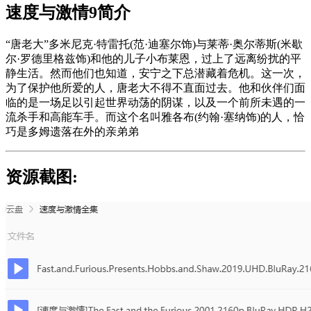
速度与激情9简介
“唐老大”多米尼克·特雷托(范·迪塞尔饰)与莱蒂·奥尔蒂斯(米歇
尔·罗德里格兹饰)和他的儿子小布莱恩，过上了远离纷扰的平
静生活。然而他们也知道，安宁之下总潜藏着危机。这一次，
为了保护他所爱的人，唐老大不得不直面过去。他和伙伴们面
临的是一场足以引起世界动荡的阴谋，以及一个前所未遇的一
流杀手和高能车手。而这个名叫雅各布(约翰·塞纳饰)的人，恰
巧是多姆遗落在外的亲弟弟
资源截图: