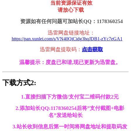
当前资源保证有效
请放心下载
资源如有任何问题可加站长QQ：1178360254
迅雷网盘链接地址
：
https://pan.xunlei.com/s/VN40QiCidg3hqJDB1-zYc7eGA1
迅雷网盘提取码：
点击获取
温馨提示：度盘已和谐,现已更新为迅雷盘。
下载方式2:
1.直接扫描下方微信/支付宝二维码付款2元
2.添加站长QQ:1178360254后将”支付截图+电影
名”发送给站长
3.站长收到信息后第一时间将网盘地址和提取码发