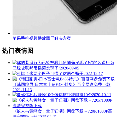
苹果手机视频播放黑屏解决方案
热门表情图
你的装逼行为
已经被联邦吊插菊发现了!
2020-09-05
可惜了这两个瓶子
2022-12-17
《韩国跑男-日本富士急E486特集》百度网盘免费下载
2021-11-13
像你这种我能操10个
2020-10-11
《蚁人与黄蜂女：量子狂潮》网盘下载 – 720P/1080P高
清完整版下载
2023-02-21