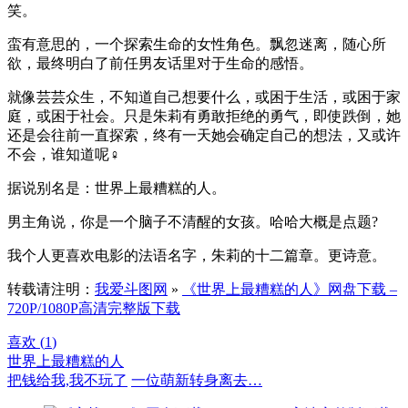
笑。
蛮有意思的，一个探索生命的女性角色。飘忽迷离，随心所
欲，最终明白了前任男友话里对于生命的感悟。
就像芸芸众生，不知道自己想要什么，或困于生活，或困于家
庭，或困于社会。只是朱莉有勇敢拒绝的勇气，即使跌倒，她
还是会往前一直探索，终有一天她会确定自己的想法，又或许
不会，谁知道呢‍♀️
据说别名是：世界上最糟糕的人。
男主角说，你是一个脑子不清醒的女孩。哈哈大概是点题?
我个人更喜欢电影的法语名字，朱莉的十二篇章。更诗意。
转载请注明：
我爱斗图网
»
《世界上最糟糕的人》网盘下载 –
720P/1080P高清完整版下载
喜欢 (
1
)
世界上最糟糕的人
把钱给我,我不玩了
一位萌新转身离去…