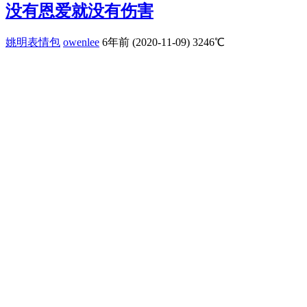
没有恩爱就没有伤害
姚明表情包
owenlee
6年前 (2020-11-09)
3246℃