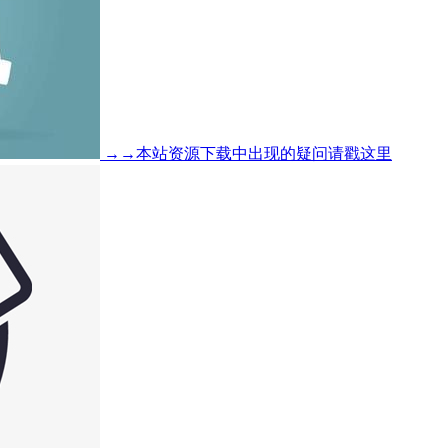
→→本站资源下载中出现的疑问请戳这里