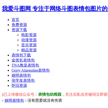
我爱斗图网
专注于网络斗图表情包图片的
首页
免费资源
资源下载
电影资源
动漫资源
音乐资源
精品资源
表情包下载
金馆长表情包
TNA教皇表情包
Gerry Alanguilan表情包
姚明表情包
张学友表情包
怀旧资源
上传微信公众号：
表情包幼稚园
，关注后私信关键词立即获取对应
姚明表情包
没有恩爱就没有伤害
>
>