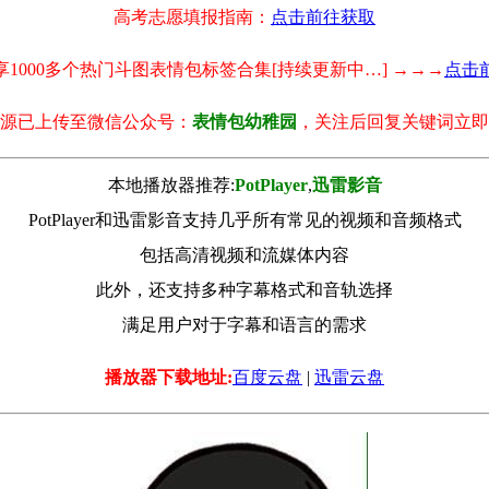
高考志愿填报指南：
点击前往获取
享1000多个热门斗图表情包标签合集[持续更新中…] →→→
点击
源已上传至微信公众号：
表情包幼稚园
，关注后回复关键词立即
本地播放器推荐:
РotРlayer
,
迅雷影音
PotPlayer和迅雷影音支持几乎所有常见的视频和音频格式
包括高清视频和流媒体内容
此外，还支持多种字幕格式和音轨选择
满足用户对于字幕和语言的需求
播放器下载地址:
百度云盘
|
迅雷云盘