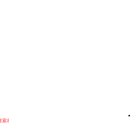
关资源~~