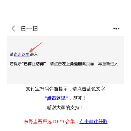
支付宝扫码弹窗提示，请点击蓝色文字
“点击这里”
，即可！
感谢大家的支持！
东野圭吾严选TOP10合集：
点击前往获取