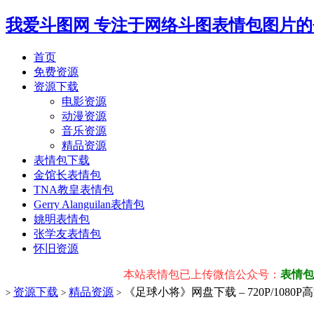
我爱斗图网
专注于网络斗图表情包图片的
首页
免费资源
资源下载
电影资源
动漫资源
音乐资源
精品资源
表情包下载
金馆长表情包
TNA教皇表情包
Gerry Alanguilan表情包
姚明表情包
张学友表情包
怀旧资源
本站表情包已上传微信公众号：
表情包幼稚
资源下载
精品资源
《足球小将》网盘下载 – 720P/1080
>
>
>