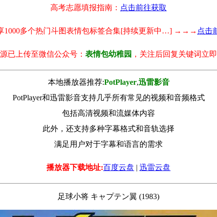
高考志愿填报指南：
点击前往获取
享1000多个热门斗图表情包标签合集[持续更新中…] →→→
点击
源已上传至微信公众号：
表情包幼稚园
，关注后回复关键词立即
本地播放器推荐:
РotРlayer
,
迅雷影音
PotPlayer和迅雷影音支持几乎所有常见的视频和音频格式
包括高清视频和流媒体内容
此外，还支持多种字幕格式和音轨选择
满足用户对于字幕和语言的需求
播放器下载地址:
百度云盘
|
迅雷云盘
足球小将 キャプテン翼 (1983)