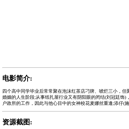
电影简介:
四个高中同学毕业后常常聚在泡沫红茶店刁牌、唬烂三小，但
婚姻的人生阶段;从事纸扎屋行业又有阴阳眼的闭结(刘冠廷饰
户政所的工作，因此与他心目中的女神校花麦娜丝重逢;添仔(施
资源截图: