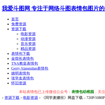
我爱斗图网
专注于网络斗图表情包图片的
首页
免费资源
资源下载
电影资源
动漫资源
音乐资源
精品资源
表情包下载
金馆长表情包
TNA教皇表情包
Gerry Alanguilan表情包
姚明表情包
张学友表情包
怀旧资源
本站表情包已上传微信公众号：
表情包幼稚园
，关注后私信
资源下载
电影资源
《同学麦娜丝》网盘下载 – 720P/10
>
>
>