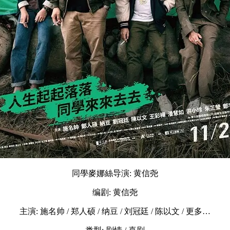
同學麥娜絲导演: 黄信尧
编剧: 黄信尧
主演: 施名帅 / 郑人硕 / 纳豆 / 刘冠廷 / 陈以文 / 更多…