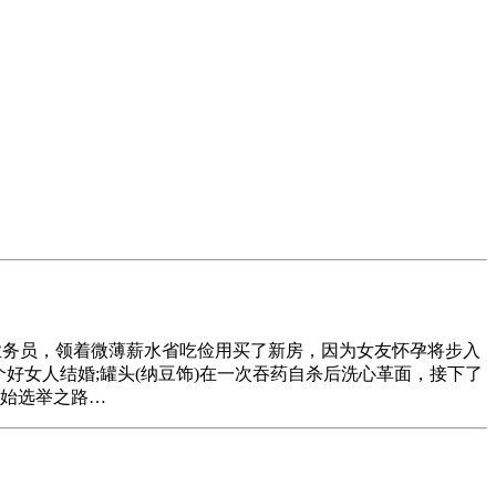
业务员，领着微薄薪水省吃俭用买了新房，因为女友怀孕将步入
好女人结婚;罐头(纳豆饰)在一次吞药自杀后洗心革面，接下了
开始选举之路…