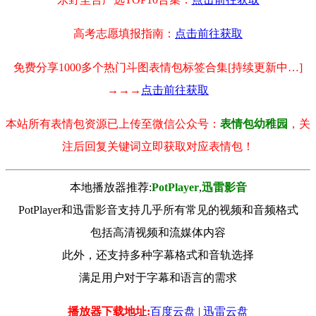
高考志愿填报指南：
点击前往获取
免费分享1000多个热门斗图表情包标签合集[持续更新中…]
→→→
点击前往获取
本站所有表情包资源已上传至微信公众号：
表情包幼稚园
，关
注后回复关键词立即获取对应表情包！
本地播放器推荐:
РotРlayer
,
迅雷影音
PotPlayer和迅雷影音支持几乎所有常见的视频和音频格式
包括高清视频和流媒体内容
此外，还支持多种字幕格式和音轨选择
满足用户对于字幕和语言的需求
播放器下载地址:
百度云盘
|
迅雷云盘