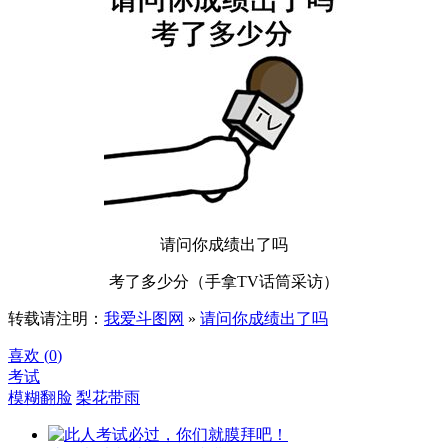
请问你成绩出了吗
考了多少分（手拿TV话筒采访）
转载请注明：
我爱斗图网
»
请问你成绩出了吗
喜欢 (
0
)
考试
模糊翻脸
梨花带雨