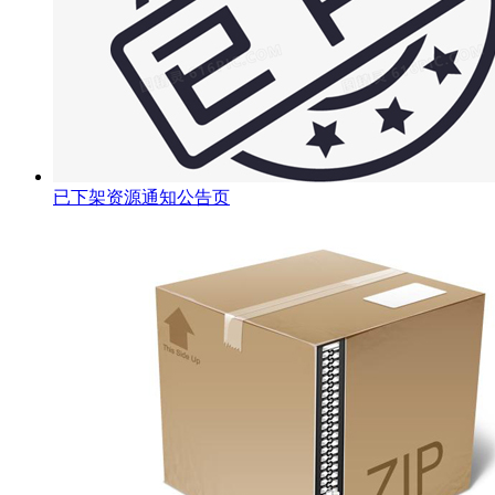
已下架资源通知公告页