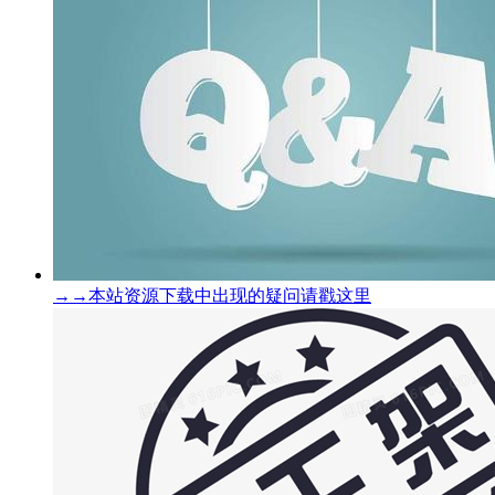
→→本站资源下载中出现的疑问请戳这里