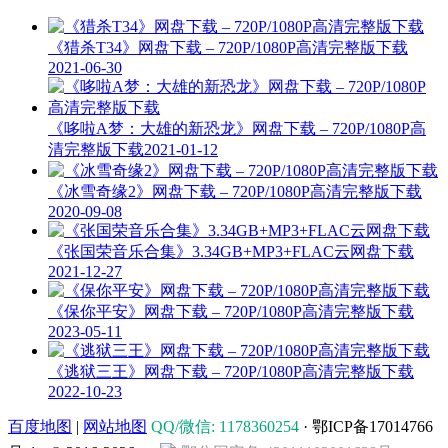
《猎杀T34》网盘下载 – 720P/1080P高清完整版下载
2021-06-30
《哆啦A梦：大雄的新恐龙》网盘下载 – 720P/1080P高
清完整版下载
2021-01-12
《冰雪奇缘2》网盘下载 – 720P/1080P高清完整版下载
2020-09-08
《张国荣音乐合集》3.34GB+MP3+FLAC云网盘下载
2021-12-27
《保你平安》网盘下载 – 720P/1080P高清完整版下载
2023-05-11
《逃狱三王》网盘下载 – 720P/1080P高清完整版下载
2022-10-23
百度地图
|
网站地图
QQ/微信: 1178360254
· 鄂ICP备17014766