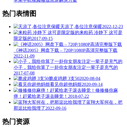
苹果手机视频播放黑屏解决方案
热门表情图
天凉了,各位注意保暖
2022-12-23
来粒药 冷静下 这可是
限定版的
2017-09-15
《神话2005》网盘下载 – 720P/1080P高清完整版下载
2022-11-09
小子，我给你算了一卦你女朋友注定一辈子是充气的
2017-07-08
脆皮鸡翅 3支50
2020-08-04
看见你超他妈烦
2020-09-14
修修修你麻
痹！赶紧给老子滚去睡觉！
2018-07-22
蓝翔大军何在，把
那逗比给我埋了
2022-09-16
热门资源