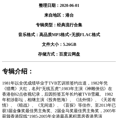
整理日期：2020-06-01
来自地区：港台
专辑类型：经典流行合集
音乐格式：高品质MP3格式+无损FLAC格式
文件大小：5.26GB
存储方式：百度云网盘
专辑介绍：
1981年以全优成绩毕业于TVB艺训班签约出道，1982年凭
《猎鹰》大红，名列“无线五虎”;1983年主演《神雕侠侣》在
香港创62点收视纪录，后因拒签五年长约被TVB雪藏。 1982
年初涉影坛，相继主演《投奔怒海》、《法外情》、《天若有
情》、《暗战》、《无间道》、《盲探》等佳作。至2013年已
获3届金像奖最佳男主角奖、2届金马奖最佳男主角奖，2005年
获颁香港院线“1985-2005年全港最高累积票房香港男演