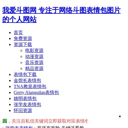
我爱斗图网
专注于网络斗图表情包图片
的个人网站
首页
免费资源
资源下载
电影资源
动漫资源
音乐资源
精品资源
表情包下载
金馆长表情包
TNA教皇表情包
Gerry Alanguilan表情包
姚明表情包
张学友表情包
怀旧资源
园
，关注后私信关键词立即获取对应表情包！ ※ 友情提示：右上