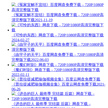
《冤家宜解不宜结》百度网盘免费下载 – 720P/1080P高
清完整版下载
2021-11-19
《可怜的东西》网盘下载 – 720P/1080P高清完整版下载
2024-02-27
《由宇子的天平》百度网盘免费下载 – 720P/1080P高清
完整版下载
2022-06-03
《魔幻时刻》网盘下载 – 720P/1080P高清完整版下载
2022-02-11
《普拉提减肥瑜伽视频全集》百度云网盘免费下载
2021-
06-26
《进击的巨人 最终季 完结篇 后篇》网盘下载 –