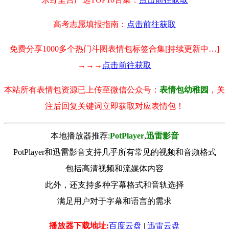
高考志愿填报指南：
点击前往获取
免费分享1000多个热门斗图表情包标签合集[持续更新中…]
→→→
点击前往获取
本站所有表情包资源已上传至微信公众号：
表情包幼稚园
，关
注后回复关键词立即获取对应表情包！
本地播放器推荐:
РotРlayer
,
迅雷影音
PotPlayer和迅雷影音支持几乎所有常见的视频和音频格式
包括高清视频和流媒体内容
此外，还支持多种字幕格式和音轨选择
满足用户对于字幕和语言的需求
播放器下载地址:
百度云盘
|
迅雷云盘