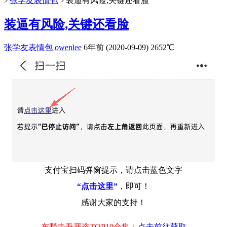
张学友表情包
装逼有风险,关键还看脸
>
>
装逼有风险,关键还看脸
张学友表情包
owenlee
6年前 (2020-09-09)
2652℃
支付宝扫码弹窗提示，请点击蓝色文字
“点击这里”
，即可！
感谢大家的支持！
东野圭吾严选TOP10合集：
点击前往获取