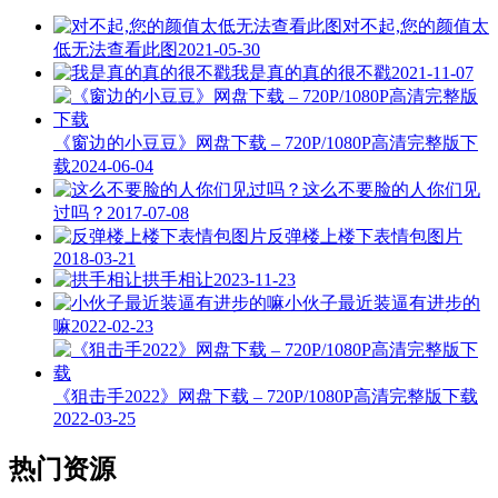
对不起,您的颜值太
低无法查看此图
2021-05-30
我是真的真的很不戳
2021-11-07
《窗边的小豆豆》网盘下载 – 720P/1080P高清完整版下
载
2024-06-04
这么不要脸的人你们见
过吗？
2017-07-08
反弹楼上楼下表情包图片
2018-03-21
拱手相让
2023-11-23
小伙子最近装逼有进步的
嘛
2022-02-23
《狙击手2022》网盘下载 – 720P/1080P高清完整版下载
2022-03-25
热门资源