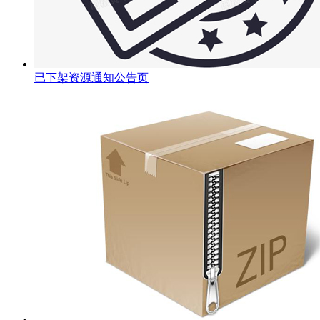
已下架资源通知公告页