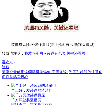
装逼有风险,关键还看脸(左手指向自己-熊猫头造型)
转载请注明：
我爱斗图网
»
装逼有风险,关键还看脸
喜欢 (
0
)
装逼
劳资今天就用这辆凤凰拉爆你 不服来战!
为了引起我的注意你
们真是煞费苦心
早上好，爱装逼的渣渣们
千万屌丝装逼最屌