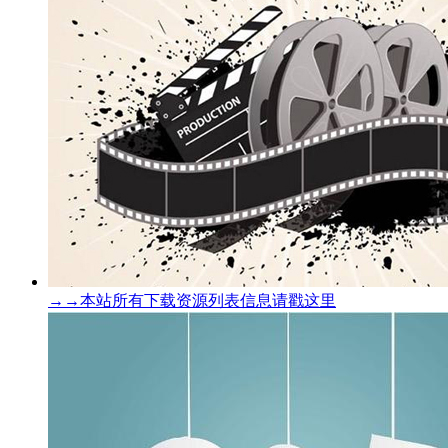
→→本站所有下载资源列表信息请戳这里