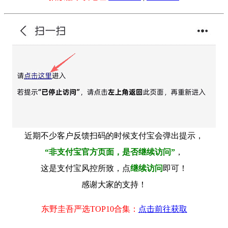
近期不少客户反馈扫码的时候支付宝会弹出提示，
“非支付宝官方页面，是否继续访问”
，
这是支付宝风控所致，点
继续访问
即可！
感谢大家的支持！
东野圭吾严选TOP10合集：
点击前往获取