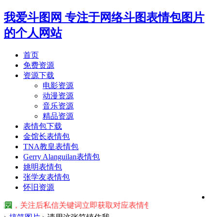
我爱斗图网
专注于网络斗图表情包图片
的个人网站
首页
免费资源
资源下载
电影资源
动漫资源
音乐资源
精品资源
表情包下载
金馆长表情包
TNA教皇表情包
Gerry Alanguilan表情包
姚明表情包
张学友表情包
怀旧资源
园
，关注后私信关键词立即获取对应表情包！ ※ 友情提示：右上