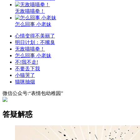
无敌喵喵拳！
怎么回事 小老妹
心情变得不美丽了
明日计划：不嘴臭
无敌喵喵拳！
怎么回事 小老妹
不!我不走!
不要丢下我
小猫哭了
猫咪抽烟
微信公众号:“表情包幼稚园”
答疑解惑