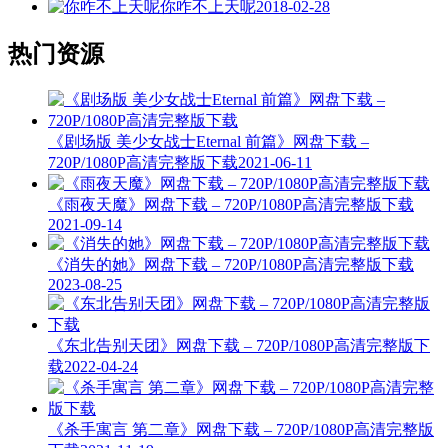
你咋不上天呢
2018-02-28
热门资源
《剧场版 美少女战士Eternal 前篇》网盘下载 –
720P/1080P高清完整版下载
2021-06-11
《雨夜天魔》网盘下载 – 720P/1080P高清完整版下载
2021-09-14
《消失的她》网盘下载 – 720P/1080P高清完整版下载
2023-08-25
《东北告别天团》网盘下载 – 720P/1080P高清完整版下
载
2022-04-24
《杀手寓言 第二章》网盘下载 – 720P/1080P高清完整版