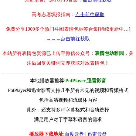
高考志愿填报指南：
点击前往获取
免费分享1000多个热门斗图表情包标签合集[持续更新中…]
→→→
点击前往获取
本站所有表情包资源已上传至微信公众号：
表情包幼稚园
，关
注后回复关键词立即获取对应表情包！
本地播放器推荐:
РotРlayer
,
迅雷影音
PotPlayer和迅雷影音支持几乎所有常见的视频和音频格式
包括高清视频和流媒体内容
此外，还支持多种字幕格式和音轨选择
满足用户对于字幕和语言的需求
播放器下载地址:
百度云盘
|
迅雷云盘