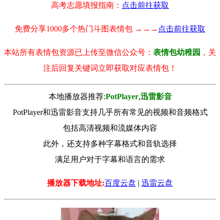
高考志愿填报指南：
点击前往获取
免费分享1000多个热门斗图表情包 →→→
点击前往获取
本站所有表情包资源已上传至微信公众号：
表情包幼稚园
，关
注后回复关键词立即获取对应表情包！
本地播放器推荐:
РotРlayer
,
迅雷影音
PotPlayer和迅雷影音支持几乎所有常见的视频和音频格式
包括高清视频和流媒体内容
此外，还支持多种字幕格式和音轨选择
满足用户对于字幕和语言的需求
播放器下载地址:
百度云盘
|
迅雷云盘