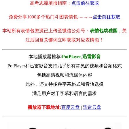
高考志愿填报指南：
点击前往获取
免费分享1000多个热门斗图表情包 →→→
点击前往获取
本站所有表情包资源已上传至微信公众号：
表情包幼稚园
，关
注后回复关键词立即获取对应表情包！
本地播放器推荐:
РotРlayer
,
迅雷影音
PotPlayer和迅雷影音支持几乎所有常见的视频和音频格式
包括高清视频和流媒体内容
此外，还支持多种字幕格式和音轨选择
满足用户对于字幕和语言的需求
播放器下载地址:
百度云盘
|
迅雷云盘